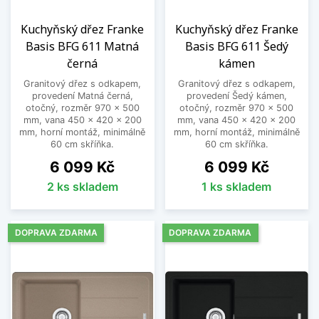
Kuchyňský dřez Franke
Kuchyňský dřez Franke
Basis BFG 611 Matná
Basis BFG 611 Šedý
černá
kámen
Granitový dřez s odkapem,
Granitový dřez s odkapem,
provedení Matná černá,
provedení Šedý kámen,
otočný, rozměr 970 x 500
otočný, rozměr 970 x 500
mm, vana 450 x 420 x 200
mm, vana 450 x 420 x 200
mm, horní montáž, minimálně
mm, horní montáž, minimálně
60 cm skříňka.
60 cm skříňka.
Cena
Cena
6 099 Kč
6 099 Kč
2 ks skladem
1 ks skladem
DOPRAVA ZDARMA
DOPRAVA ZDARMA