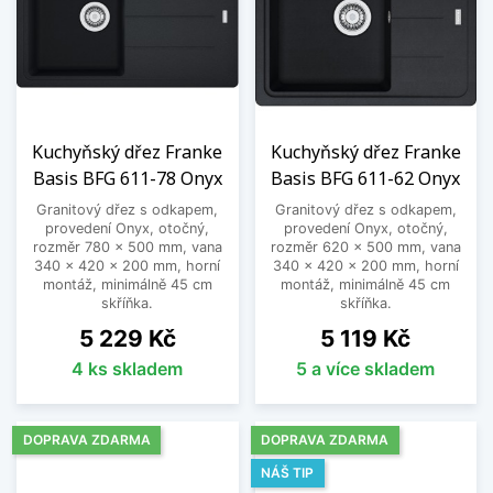
Kuchyňský dřez Franke
Kuchyňský dřez Franke
Basis BFG 611-78 Onyx
Basis BFG 611-62 Onyx
Granitový dřez s odkapem,
Granitový dřez s odkapem,
provedení Onyx, otočný,
provedení Onyx, otočný,
rozměr 780 x 500 mm, vana
rozměr 620 x 500 mm, vana
340 x 420 x 200 mm, horní
340 x 420 x 200 mm, horní
montáž, minimálně 45 cm
montáž, minimálně 45 cm
skříňka.
skříňka.
Cena
Cena
5 229 Kč
5 119 Kč
4 ks skladem
5 a více skladem
DOPRAVA ZDARMA
DOPRAVA ZDARMA
NÁŠ TIP