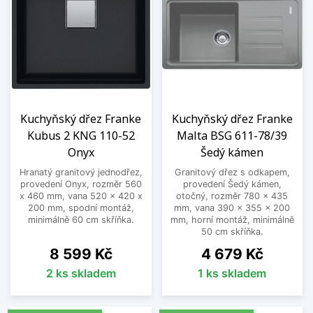
Kuchyňský dřez Franke
Kuchyňský dřez Franke
Kubus 2 KNG 110-52
Malta BSG 611-78/39
Onyx
Šedý kámen
Hranatý granitový jednodřez,
Granitový dřez s odkapem,
provedení Onyx, rozměr 560
provedení Šedý kámen,
x 460 mm, vana 520 x 420 x
otočný, rozměr 780 x 435
200 mm, spodní montáž,
mm, vana 390 x 355 x 200
minimálně 60 cm skříňka.
mm, horní montáž, minimálně
50 cm skříňka.
Cena
Cena
8 599 Kč
4 679 Kč
2 ks skladem
1 ks skladem