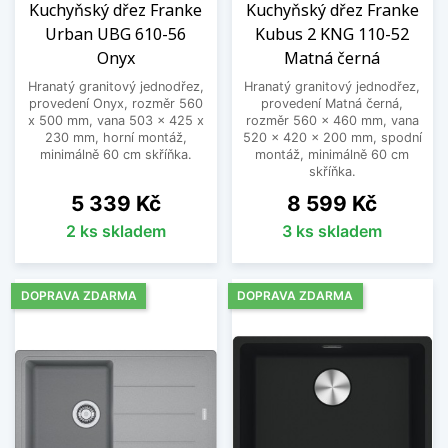
Kuchyňský dřez Franke
Kuchyňský dřez Franke
Urban UBG 610-56
Kubus 2 KNG 110-52
Onyx
Matná černá
Hranatý granitový jednodřez,
Hranatý granitový jednodřez,
provedení Onyx, rozměr 560
provedení Matná černá,
x 500 mm, vana 503 x 425 x
rozměr 560 x 460 mm, vana
230 mm, horní montáž,
520 x 420 x 200 mm, spodní
minimálně 60 cm skříňka.
montáž, minimálně 60 cm
skříňka.
Cena
Cena
5 339 Kč
8 599 Kč
2 ks skladem
3 ks skladem
DOPRAVA ZDARMA
DOPRAVA ZDARMA