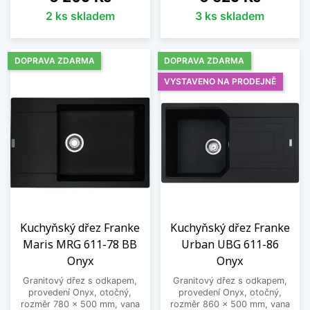
2 ks skladem
3 ks skladem
DOPRAVA ZDARMA
DOPRAVA ZDARMA
VYSTAVENO NA PRODEJNĚ
Kuchyňský dřez Franke
Kuchyňský dřez Franke
Maris MRG 611-78 BB
Urban UBG 611-86
Onyx
Onyx
Granitový dřez s odkapem,
Granitový dřez s odkapem,
provedení Onyx, otočný,
provedení Onyx, otočný,
rozměr 780 x 500 mm, vana
rozměr 860 x 500 mm, vana