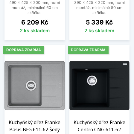
490 x 425 x 200 mm, horní
390 x 425 x 220 mm, horní
montáž, minimálně 60 cm
montáž, minimálně 50 cm
skříňka.
skříňka.
Cena
Cena
6 209 Kč
5 339 Kč
2 ks skladem
2 ks skladem
DOPRAVA ZDARMA
DOPRAVA ZDARMA
Kuchyňský dřez Franke
Kuchyňský dřez Franke
Basis BFG 611-62 Šedý
Centro CNG 611-62