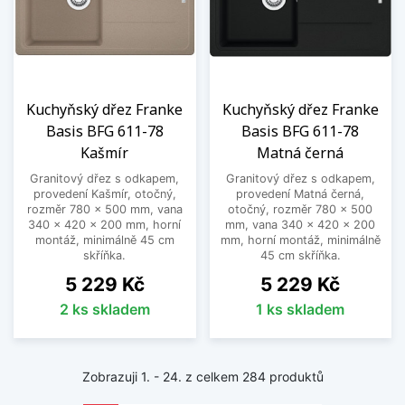
Kuchyňský dřez Franke
Kuchyňský dřez Franke
Basis BFG 611-78
Basis BFG 611-78
Kašmír
Matná černá
Granitový dřez s odkapem,
Granitový dřez s odkapem,
provedení Kašmír, otočný,
provedení Matná černá,
rozměr 780 x 500 mm, vana
otočný, rozměr 780 x 500
340 x 420 x 200 mm, horní
mm, vana 340 x 420 x 200
montáž, minimálně 45 cm
mm, horní montáž, minimálně
skříňka.
45 cm skříňka.
Cena
Cena
5 229 Kč
5 229 Kč
2 ks skladem
1 ks skladem
Zobrazuji 1. - 24. z celkem 284 produktů