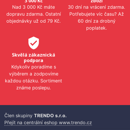
3 000 Kč
zboží
Nad 3 000 Kč máte
30 dní na vrácení zdarma.
dopravu zdarma. Ostatní
Potřebujete víc času? Až
objednávky už od 79 Kč.
60 dní za drobný
poplatek.
verified_user
Skvělá zákaznická
podpora
Kdykoliv poradíme s
výběrem a zodpovíme
každou otázku. Sortiment
známe poslepu.
Člen skupiny
TRENDO s.r.o.
Přejít na centrální eshop www.trendo.cz