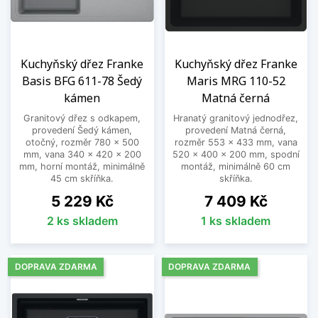
Kuchyňský dřez Franke
Kuchyňský dřez Franke
Basis BFG 611-78 Šedý
Maris MRG 110-52
kámen
Matná černá
Granitový dřez s odkapem,
Hranatý granitový jednodřez,
provedení Šedý kámen,
provedení Matná černá,
otočný, rozměr 780 x 500
rozměr 553 x 433 mm, vana
mm, vana 340 x 420 x 200
520 x 400 x 200 mm, spodní
mm, horní montáž, minimálně
montáž, minimálně 60 cm
45 cm skříňka.
skříňka.
Cena
Cena
5 229 Kč
7 409 Kč
2 ks skladem
1 ks skladem
DOPRAVA ZDARMA
DOPRAVA ZDARMA