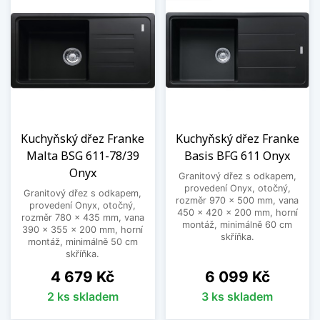
Kuchyňský dřez Franke
Kuchyňský dřez Franke
Malta BSG 611-78/39
Basis BFG 611 Onyx
Onyx
Granitový dřez s odkapem,
provedení Onyx, otočný,
Granitový dřez s odkapem,
rozměr 970 x 500 mm, vana
provedení Onyx, otočný,
450 x 420 x 200 mm, horní
rozměr 780 x 435 mm, vana
montáž, minimálně 60 cm
390 x 355 x 200 mm, horní
skříňka.
montáž, minimálně 50 cm
skříňka.
Cena
Cena
4 679 Kč
6 099 Kč
2 ks skladem
3 ks skladem