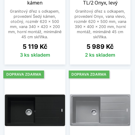
kámen
TL/2 Onyx, levý
Granitový dřez s odkapem,
Granitový dřez s odkapem,
provedení Šedý kámen,
provedení Onyx, vana vlevo,
otočný, rozměr 620 x 500
rozměr 620 x 500 mm, vana
mm, vana 340 x 420 x 200
390 x 400 x 200 mm, horní
mm, horní montáž, minimálně
montáž, minimálně 45 cm
45 cm skříňka.
skříňka.
Cena
Cena
5 119 Kč
5 989 Kč
3 ks skladem
2 ks skladem
DOPRAVA ZDARMA
DOPRAVA ZDARMA