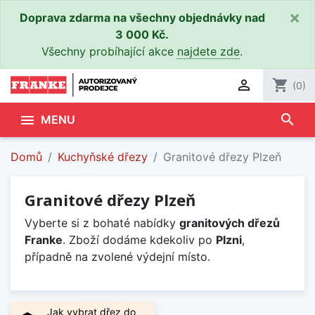
×
Doprava zdarma na všechny objednávky nad
3 000 Kč.
Všechny probíhající akce
najdete zde
.

shopping_cart
(0)
search

MENU
Domů
Kuchyňské dřezy
Granitové dřezy Plzeň
Granitové dřezy Plzeň
Vyberte si z bohaté nabídky
granitových dřezů
Franke
. Zboží dodáme kdekoliv po
Plzni
,
případně na zvolené výdejní místo.
Jak vybrat dřez do