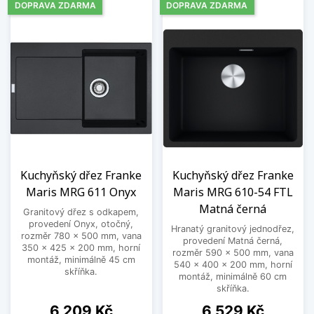
DOPRAVA ZDARMA
DOPRAVA ZDARMA
Kuchyňský dřez Franke
Kuchyňský dřez Franke
Maris MRG 611 Onyx
Maris MRG 610-54 FTL
Matná černá
Granitový dřez s odkapem,
provedení Onyx, otočný,
Hranatý granitový jednodřez,
rozměr 780 x 500 mm, vana
provedení Matná černá,
350 x 425 x 200 mm, horní
rozměr 590 x 500 mm, vana
montáž, minimálně 45 cm
540 x 400 x 200 mm, horní
skříňka.
montáž, minimálně 60 cm
skříňka.
Cena
Cena
6 209 Kč
6 529 Kč