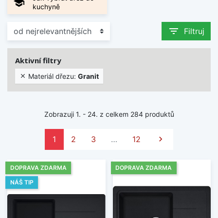
school
kuchyně
filter_list
Filtruj
Aktivní filtry
Materiál dřezu:
Granit

Zobrazuji 1. - 24. z celkem 284 produktů
Další
1
2
3
…
12

DOPRAVA ZDARMA
DOPRAVA ZDARMA
NÁŠ TIP