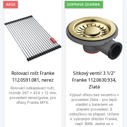
AKCE
DOPRAVA ZDARMA
Rolovací rošt Franke
Sítkový ventil 3 1/2"
112.0591.081, nerez
Franke 112.0630.934,
Zlatá
Rolovací odkapávací rošt,
rozměr 267 x 424 x 12 mm,
Výpusť dřezu bez excentru v
provedení nerez/guma, pro
provedení Zlatá - pro lepší
dřezy Franke MYX.
sladění s bateriemi ve
stejném provedení. S
odbočkou na přepad. Určeno
k vybraným dřezům Franke,
např. BXM. Jedná se o