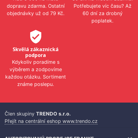
dopravu zdarma. Ostatní
Potřebujete víc času? Až
objednávky už od 79 Kč.
60 dní za drobný
poplatek.
verified_user
Skvělá zákaznická
podpora
Kdykoliv poradíme s
výběrem a zodpovíme
každou otázku. Sortiment
známe poslepu.
Člen skupiny
TRENDO s.r.o.
Přejít na centrální eshop www.trendo.cz