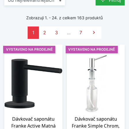
filter_list
Filtruj
Zobrazuji 1. - 24. z celkem 163 produktů
Další
1
2
3
…
7

VYSTAVENO NA PRODEJNĚ
VYSTAVENO NA PRODEJNĚ
Dávkovač saponátu
Dávkovač saponátu
Franke Active Matná
Franke Simple Chrom,