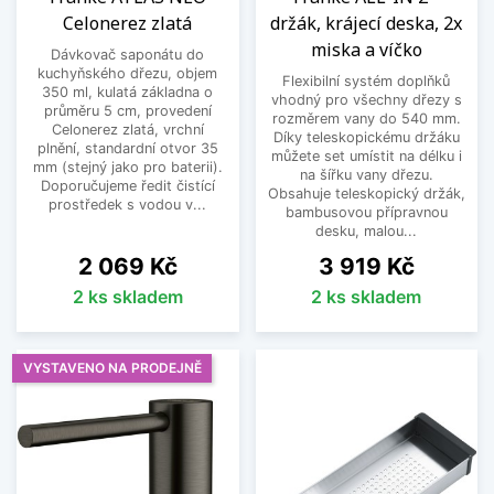
Celonerez zlatá
držák, krájecí deska, 2x
miska a víčko
Dávkovač saponátu do
kuchyňského dřezu, objem
Flexibilní systém doplňků
350 ml, kulatá základna o
vhodný pro všechny dřezy s
průměru 5 cm, provedení
rozměrem vany do 540 mm.
Celonerez zlatá, vrchní
Díky teleskopickému držáku
plnění, standardní otvor 35
můžete set umístit na délku i
mm (stejný jako pro baterii).
na šířku vany dřezu.
Doporučujeme ředit čistící
Obsahuje teleskopický držák,
prostředek s vodou v...
bambusovou přípravnou
desku, malou...
Cena
Cena
2 069 Kč
3 919 Kč
2 ks skladem
2 ks skladem
VYSTAVENO NA PRODEJNĚ