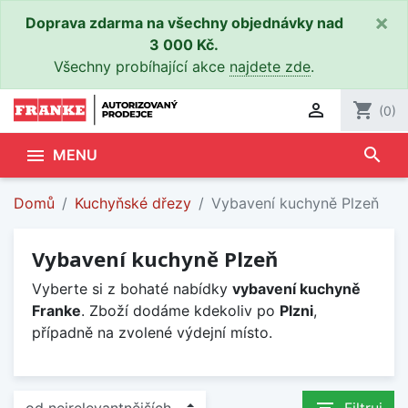
×
Doprava zdarma na všechny objednávky nad
3 000 Kč.
Všechny probíhající akce
najdete zde
.

shopping_cart
(0)
search

MENU
Domů
Kuchyňské dřezy
Vybavení kuchyně Plzeň
Vybavení kuchyně Plzeň
Vyberte si z bohaté nabídky
vybavení kuchyně
Franke
. Zboží dodáme kdekoliv po
Plzni
,
případně na zvolené výdejní místo.