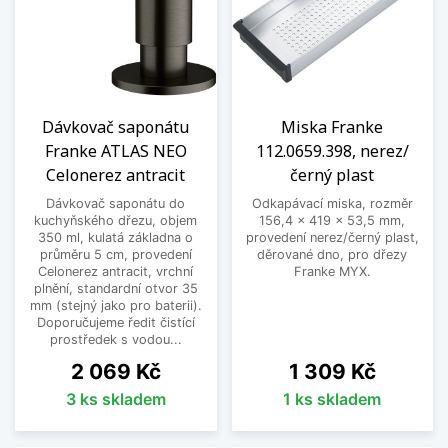
Dávkovač saponátu
Miska Franke
Franke ATLAS NEO
112.0659.398, nerez/
Celonerez antracit
černý plast
Dávkovač saponátu do
Odkapávací miska, rozměr
kuchyňského dřezu, objem
156,4 x 419 x 53,5 mm,
350 ml, kulatá základna o
provedení nerez/černý plast,
průměru 5 cm, provedení
děrované dno, pro dřezy
Celonerez antracit, vrchní
Franke MYX.
plnění, standardní otvor 35
mm (stejný jako pro baterii).
Doporučujeme ředit čistící
prostředek s vodou...
Cena
Cena
2 069 Kč
1 309 Kč
3 ks skladem
1 ks skladem