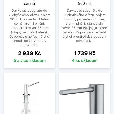
černá
500 ml
Dávkovač saponátu do
Dávkovač saponátu do
kuchyňského dřezu, objem
kuchyňského dřezu, objem
300 ml, provedení Matná
500 ml, provedení Chrom,
černá, vrchní plnění,
vrchní plnění, standardní
standardní otvor 35 mm
otvor 35 mm (stejný jako pro
(stejný jako pro baterii).
baterii). Doporučujeme ředit
Doporučujeme ředit čistící
čistící prostředek s vodou v
prostředek s vodou v
poměru 1:1.
poměru 1:1.
Cena
Cena
2 939 Kč
1 739 Kč
5 a více skladem
4 ks skladem