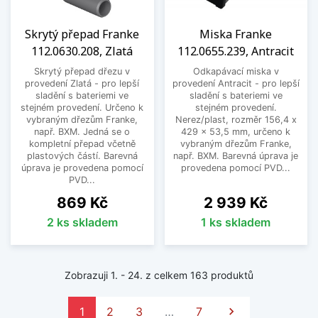
Skrytý přepad Franke
Miska Franke
112.0630.208, Zlatá
112.0655.239, Antracit
Skrytý přepad dřezu v
Odkapávací miska v
provedení Zlatá - pro lepší
provedení Antracit - pro lepší
sladění s bateriemi ve
sladění s bateriemi ve
stejném provedení. Určeno k
stejném provedení.
vybraným dřezům Franke,
Nerez/plast, rozměr 156,4 x
např. BXM. Jedná se o
429 x 53,5 mm, určeno k
kompletní přepad včetně
vybraným dřezům Franke,
plastových částí. Barevná
např. BXM. Barevná úprava je
úprava je provedena pomocí
provedena pomocí PVD...
PVD...
Cena
Cena
869 Kč
2 939 Kč
2 ks skladem
1 ks skladem
Zobrazuji 1. - 24. z celkem 163 produktů
Další
1
2
3
…
7
