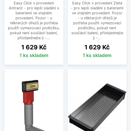
Easy Click v provedení
Easy Click v provedení Zlatá
Antracit - pro lepší sladění s
- pro lepší sladění s bateriemi
bateriemi ve stejném
ve stejném provedení. Pozor
provedení. Pozor - u
- u některých dřezů je
některých dřezů je potřeba
potřeba použít vymezovací
použít vymezovací podložku,
podložku, pokud není
pokud není součástí balení,
součástí balení, přiobjednejte
přiobjednejte ji -...
ji -...
Cena
Cena
1 629 Kč
1 629 Kč
1 ks skladem
1 ks skladem