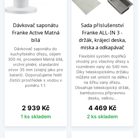
Dávkovač saponátu
Sada příslušenství
Franke Active Matná
Franke ALL-IN 3 -
bílá
držák, krájecí deska,
miska a odkapávač
Dávkovač saponátu do
kuchyňského dřezu, objem
Flexibilní systém doplňků
300 ml, provedení Matná bílá,
vhodný pro všechny dřezy s
vrchní plnění, standardní
rozměrem vany do 540 mm.
otvor 35 mm (stejný jako pro
Díky teleskopickému držáku
baterii). Doporučujeme ředit
můžete set umístit na délku i
čistící prostředek s vodou v
na šířku vany dřezu.
poměru 1:1.
Obsahuje teleskopický držák,
bambusovou přípravnou
desku, velkou...
Cena
Cena
2 939 Kč
4 469 Kč
1 ks skladem
2 ks skladem