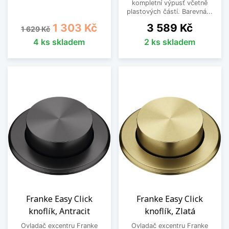
kompletní výpusť včetně
plastových částí. Barevná...
Běžná cena
Cena
Cena
1 303 Kč
3 589 Kč
1 629 Kč
4 ks skladem
2 ks skladem
Franke Easy Click
Franke Easy Click
knoflík, Antracit
knoflík, Zlatá
Ovladač excentru Franke
Ovladač excentru Franke