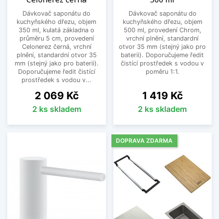
Dávkovač saponátu do
Dávkovač saponátu do
kuchyňského dřezu, objem
kuchyňského dřezu, objem
350 ml, kulatá základna o
500 ml, provedení Chrom,
průměru 5 cm, provedení
vrchní plnění, standardní
Celonerez černá, vrchní
otvor 35 mm (stejný jako pro
plnění, standardní otvor 35
baterii). Doporučujeme ředit
mm (stejný jako pro baterii).
čistící prostředek s vodou v
Doporučujeme ředit čistící
poměru 1:1.
prostředek s vodou v...
Cena
Cena
2 069 Kč
1 419 Kč
2 ks skladem
2 ks skladem
DOPRAVA ZDARMA