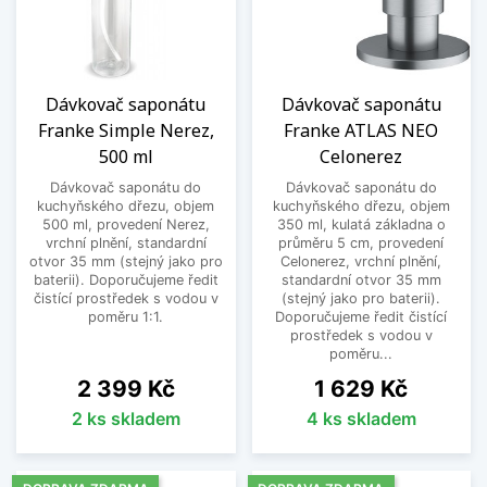
Dávkovač saponátu
Dávkovač saponátu
Franke Simple Nerez,
Franke ATLAS NEO
500 ml
Celonerez
Dávkovač saponátu do
Dávkovač saponátu do
kuchyňského dřezu, objem
kuchyňského dřezu, objem
500 ml, provedení Nerez,
350 ml, kulatá základna o
vrchní plnění, standardní
průměru 5 cm, provedení
otvor 35 mm (stejný jako pro
Celonerez, vrchní plnění,
baterii). Doporučujeme ředit
standardní otvor 35 mm
čistící prostředek s vodou v
(stejný jako pro baterii).
poměru 1:1.
Doporučujeme ředit čistící
prostředek s vodou v
poměru...
Cena
Cena
2 399 Kč
1 629 Kč
2 ks skladem
4 ks skladem