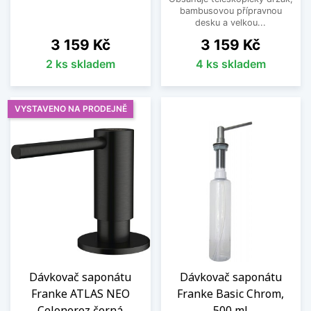
bambusovou přípravnou
desku a velkou...
Cena
Cena
3 159 Kč
3 159 Kč
2 ks skladem
4 ks skladem
VYSTAVENO NA PRODEJNĚ
Dávkovač saponátu
Dávkovač saponátu
Franke ATLAS NEO
Franke Basic Chrom,
Celonerez černá
500 ml