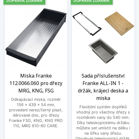
DOPRAVA ZDARMA
DOPRAVA ZDARMA
Miska Franke
Sada příslušenství
112.0066.060 pro dřezy
Franke ALL-IN 1 -
MRG, KNG, FSG
držák, krájecí deska a
miska
Odkapávací miska, rozměr
156 x 439 x 54 mm,
Flexibilní systém doplňků
provedení nerez/černý plast,
vhodný pro všechny dřezy s
děrované dno, pro dřezy
rozměrem vany do 540 mm.
Franke FSG, KNG, KNG PRO
Díky teleskopickému držáku
110, MRG 610-60 CARE.
můžete set umístit na délku i
na šířku vany dřezu.
Obsahuje teleskopický držák,