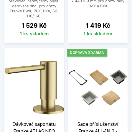
provedení nerez/černý plast,
x 440 x 9 mm pro dřezy řady
děrované dno, pro dřezy
CMX a BXX.
Franke BWX, PPX, BXX, SID
110/160.
Cena
Cena
1 529 Kč
1 419 Kč
1 ks skladem
1 ks skladem
DOPRAVA ZDARMA
Dávkovač saponátu
Sada příslušenství
Franke ATLAS NEO
Franke ALL-IN 2 -