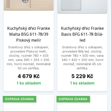
Kuchyňský dřez Franke
Kuchyňský dřez Franke
Malta BSG 611-78/39
Basis BFG 611-78 Bílá-
Pískový melír
led
Granitový dřez s odkapem,
Granitový dřez s odkapem,
provedení Pískový melír,
provedení Bílá led, otočný,
otočný, rozměr 780 x 435
rozměr 780 x 500 mm, vana
mm, vana 390 x 355 x 200
340 x 420 x 200 mm, horní
mm, horní montáž, minimálně
montáž, minimálně 45 cm
50 cm skříňka.
skříňka.
Cena
Cena
4 679 Kč
5 229 Kč
1 ks skladem
1 ks skladem
DOPRAVA ZDARMA
DOPRAVA ZDARMA