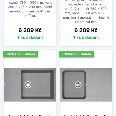
rozměr 780 x 500 mm, vana
provedení Šedý kámen,
350 x 425 x 200 mm, horní
otočný, rozměr 780 x 500
montáž, minimálně 45 cm
mm, vana 350 x 425 x 200
skříňka.
mm, horní montáž, minimálně
45 cm skříňka.
Cena
Cena
6 209 Kč
6 209 Kč
1 ks skladem
1 ks skladem
DOPRAVA ZDARMA
DOPRAVA ZDARMA