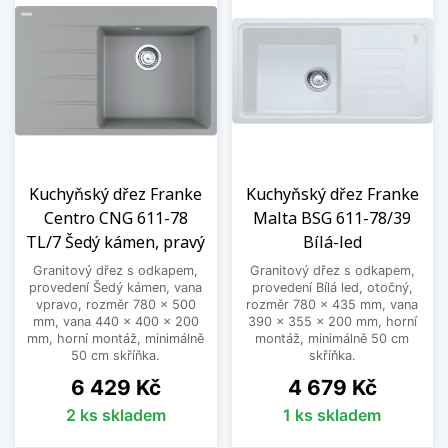
Kuchyňský dřez Franke
Kuchyňský dřez Franke
Centro CNG 611-78
Malta BSG 611-78/39
TL/7 Šedý kámen, pravý
Bílá-led
Granitový dřez s odkapem,
Granitový dřez s odkapem,
provedení Šedý kámen, vana
provedení Bílá led, otočný,
vpravo, rozměr 780 x 500
rozměr 780 x 435 mm, vana
mm, vana 440 x 400 x 200
390 x 355 x 200 mm, horní
mm, horní montáž, minimálně
montáž, minimálně 50 cm
50 cm skříňka.
skříňka.
Cena
Cena
6 429 Kč
4 679 Kč
2 ks skladem
1 ks skladem