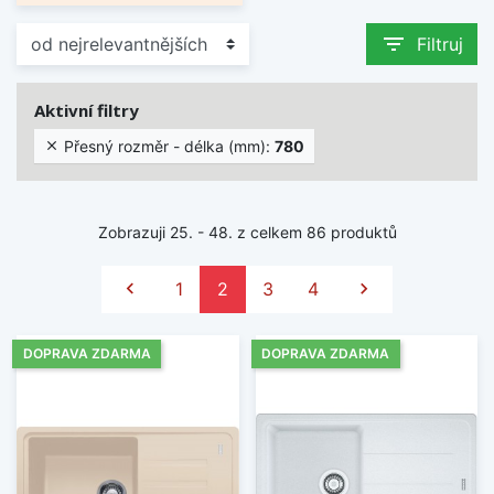
filter_list
Filtruj
Aktivní filtry
Přesný rozměr - délka (mm):
780

Zobrazuji 25. - 48. z celkem 86 produktů
Předchozí
Další

1
2
3
4

DOPRAVA ZDARMA
DOPRAVA ZDARMA