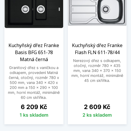
Kuchyňský dřez Franke
Kuchyňský dřez Franke
Basis BFG 651-78
Flash FLN 611-78/44
Matná černá
Nerezový dřez s odkapem,
otočný, rozměr 780 x 435
Granitový dřez s vaničkou a
mm, vana 340 x 370 x 150
odkapem, provedení Matná
mm, horní montáž, minimálně
černá, otočný, rozměr 780 x
45 cm skříňka.
500 mm, vana 340 x 420 x
200 mm a 150 x 290 x 100
mm, horní montáž, minimálně
60 cm skříňka.
Cena
Cena
6 209 Kč
2 609 Kč
1 ks skladem
2 ks skladem