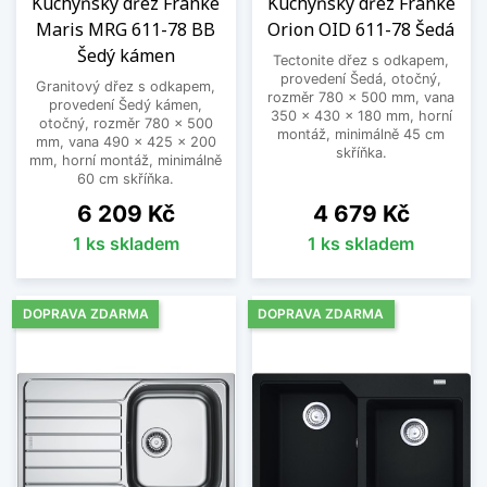
Kuchyňský dřez Franke
Kuchyňský dřez Franke
Maris MRG 611-78 BB
Orion OID 611-78 Šedá
Šedý kámen
Tectonite dřez s odkapem,
provedení Šedá, otočný,
Granitový dřez s odkapem,
rozměr 780 x 500 mm, vana
provedení Šedý kámen,
350 x 430 x 180 mm, horní
otočný, rozměr 780 x 500
montáž, minimálně 45 cm
mm, vana 490 x 425 x 200
skříňka.
mm, horní montáž, minimálně
60 cm skříňka.
Cena
Cena
6 209 Kč
4 679 Kč
1 ks skladem
1 ks skladem
DOPRAVA ZDARMA
DOPRAVA ZDARMA