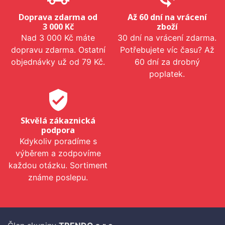
Doprava zdarma od
Až 60 dní na vrácení
3 000 Kč
zboží
Nad 3 000 Kč máte
30 dní na vrácení zdarma.
dopravu zdarma. Ostatní
Potřebujete víc času? Až
objednávky už od 79 Kč.
60 dní za drobný
poplatek.
verified_user
Skvělá zákaznická
podpora
Kdykoliv poradíme s
výběrem a zodpovíme
každou otázku. Sortiment
známe poslepu.