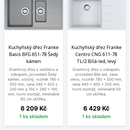
Kuchyňský dřez Franke
Kuchyňský dřez Franke
Basis BFG 651-78 Šedý
Centro CNG 611-78
kámen
TL/2 Bílá-led, levý
Granitový dřez s vaničkou a
Granitový dřez s odkapem,
odkapem, provedení Šedý
provedení Bílá-led, vana
kámen, otočný, rozměr 780 x
vlevo, rozměr 780 x 500 mm,
500 mm, vana 340 x 420 x
vana 440 x 400 x 200 mm,
200 mm a 150 x 290 x 100
horní montáž, minimálně 50
mm, horní montáž, minimálně
cm skříňka.
60 cm skříňka.
Cena
Cena
6 209 Kč
6 429 Kč
1 ks skladem
1 ks skladem