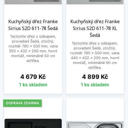
Kuchyňský dřez Franke
Kuchyňský dřez Franke
Sirius S2D 611-78 Šedá
Sirius S2D 611-78 XL
Šedá
Tectonite dřez s odkapem,
provedení Šedá, otočný,
Tectonite dřez s odkapem,
rozměr 780 x 500 mm, vana
provedení Šedá, otočný,
350 x 432 x 200 mm, horní
rozměr 780 x 500 mm, vana
montáž, minimálně 50 cm
440 x 432 x 200 mm, horní
skříňka.
montáž, minimálně 60 cm
skříňka.
Cena
Cena
4 679 Kč
4 899 Kč
1 ks skladem
1 ks skladem
DOPRAVA ZDARMA