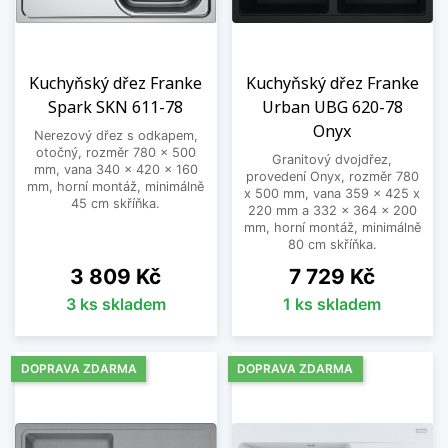
Kuchyňský dřez Franke
Kuchyňský dřez Franke
Spark SKN 611-78
Urban UBG 620-78
Onyx
Nerezový dřez s odkapem,
otočný, rozměr 780 x 500
Granitový dvojdřez,
mm, vana 340 x 420 x 160
provedení Onyx, rozměr 780
mm, horní montáž, minimálně
x 500 mm, vana 359 x 425 x
45 cm skříňka.
220 mm a 332 x 364 x 200
mm, horní montáž, minimálně
80 cm skříňka.
Cena
Cena
3 809 Kč
7 729 Kč
3 ks skladem
1 ks skladem
DOPRAVA ZDARMA
DOPRAVA ZDARMA