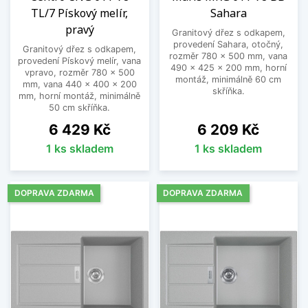
TL/7 Pískový melír,
Sahara
pravý
Granitový dřez s odkapem,
provedení Sahara, otočný,
Granitový dřez s odkapem,
rozměr 780 x 500 mm, vana
provedení Pískový melír, vana
490 x 425 x 200 mm, horní
vpravo, rozměr 780 x 500
montáž, minimálně 60 cm
mm, vana 440 x 400 x 200
skříňka.
mm, horní montáž, minimálně
50 cm skříňka.
Cena
Cena
6 429 Kč
6 209 Kč
1 ks skladem
1 ks skladem
DOPRAVA ZDARMA
DOPRAVA ZDARMA