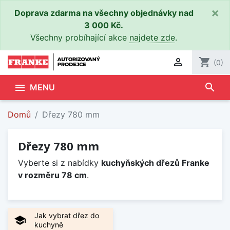
×
Doprava zdarma na všechny objednávky nad
3 000 Kč.
Všechny probíhající akce
najdete zde
.

shopping_cart
(0)
search

MENU
Domů
Dřezy 780 mm
Dřezy 780 mm
Vyberte si z nabídky
kuchyňských dřezů Franke
v rozměru 78 cm
.
Jak vybrat dřez do
school
kuchyně