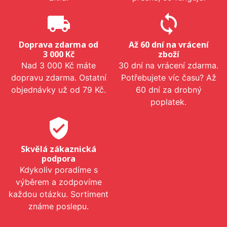
local_shipping
sync
Doprava zdarma od
Až 60 dní na vrácení
3 000 Kč
zboží
Nad 3 000 Kč máte
30 dní na vrácení zdarma.
dopravu zdarma. Ostatní
Potřebujete víc času? Až
objednávky už od 79 Kč.
60 dní za drobný
poplatek.
verified_user
Skvělá zákaznická
podpora
Kdykoliv poradíme s
výběrem a zodpovíme
každou otázku. Sortiment
známe poslepu.