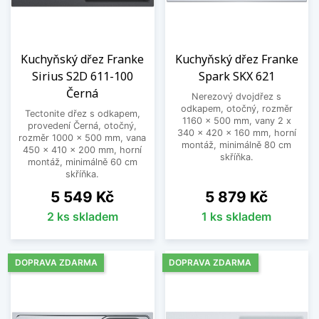
Kuchyňský dřez Franke
Kuchyňský dřez Franke
Sirius S2D 611-100
Spark SKX 621
Černá
Nerezový dvojdřez s
odkapem, otočný, rozměr
Tectonite dřez s odkapem,
1160 x 500 mm, vany 2 x
provedení Černá, otočný,
340 x 420 x 160 mm, horní
rozměr 1000 x 500 mm, vana
montáž, minimálně 80 cm
450 x 410 x 200 mm, horní
skříňka.
montáž, minimálně 60 cm
skříňka.
Cena
Cena
5 549 Kč
5 879 Kč
2 ks skladem
1 ks skladem
DOPRAVA ZDARMA
DOPRAVA ZDARMA