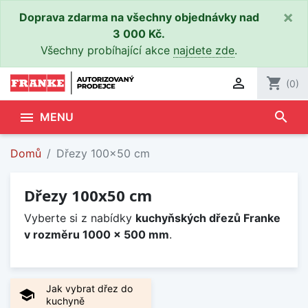
×
Doprava zdarma na všechny objednávky nad
3 000 Kč.
Všechny probíhající akce
najdete zde
.

shopping_cart
(0)
search

MENU
Domů
Dřezy 100x50 cm
Dřezy 100x50 cm
Vyberte si z nabídky
kuchyňských dřezů Franke
v rozměru 1000 x 500 mm
.
Jak vybrat dřez do
school
kuchyně