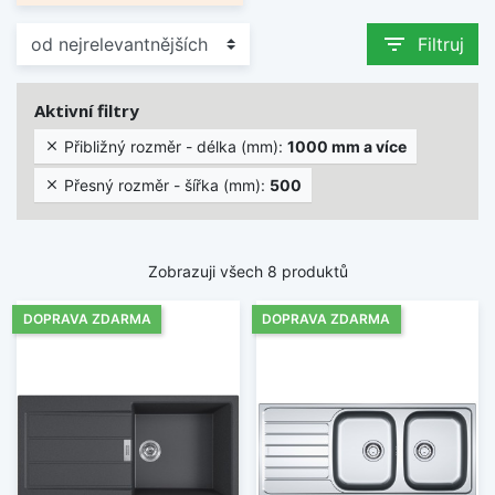
filter_list
Filtruj
Aktivní filtry
Přibližný rozměr - délka (mm):
1000 mm a více

Přesný rozměr - šířka (mm):
500

Zobrazuji všech 8 produktů
DOPRAVA ZDARMA
DOPRAVA ZDARMA