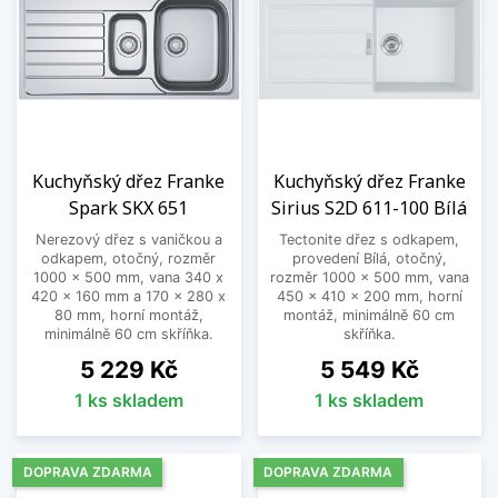
Kuchyňský dřez Franke
Kuchyňský dřez Franke
Spark SKX 651
Sirius S2D 611-100 Bílá
Nerezový dřez s vaničkou a
Tectonite dřez s odkapem,
odkapem, otočný, rozměr
provedení Bílá, otočný,
1000 x 500 mm, vana 340 x
rozměr 1000 x 500 mm, vana
420 x 160 mm a 170 x 280 x
450 x 410 x 200 mm, horní
80 mm, horní montáž,
montáž, minimálně 60 cm
minimálně 60 cm skříňka.
skříňka.
Cena
Cena
5 229 Kč
5 549 Kč
1 ks skladem
1 ks skladem
DOPRAVA ZDARMA
DOPRAVA ZDARMA