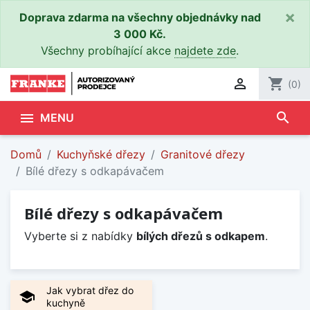
×
Doprava zdarma na všechny objednávky nad
3 000 Kč.
Všechny probíhající akce
najdete zde
.

shopping_cart
(0)
search

MENU
Domů
Kuchyňské dřezy
Granitové dřezy
Bílé dřezy s odkapávačem
Bílé dřezy s odkapávačem
Vyberte si z nabídky
bílých dřezů s odkapem
.
Jak vybrat dřez do
school
kuchyně