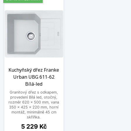
Kuchyňský dřez Franke
Urban UBG 611-62
Bílá-led
Granitový dřez s odkapem,
provedení Bílá led, otočný,
rozměr 620 x 500 mm, vana
350 x 425 x 220 mm, horní
montáž, minimálně 45 cm
skříňka.
Cena
5 229 Kč