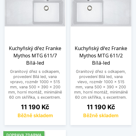
Kuchyňský dřez Franke
Kuchyňský dřez Franke
Mythos MTG 611/7
Mythos MTG 611/2
Bílá-led
Bílá-led
Granitový dřez s odkapem,
Granitový dřez s odkapem,
provedení Bílá led, vana
provedení Bílá led, vana
vpravo, rozměr 1000 x 515
vlevo, rozměr 1000 x 515
mm, vana 500 x 390 x 200
mm, vana 500 x 390 x 200
mm, horní montáž, minimálně
mm, horní montáž, minimálně
60 cm skříňka, s excentrem.
60 cm skříňka, s excentrem.
Cena
Cena
11 190 Kč
11 190 Kč
Běžně skladem
Běžně skladem
DOPRAVA ZDARMA