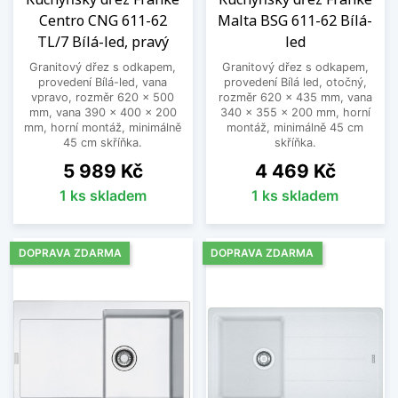
Centro CNG 611-62
Malta BSG 611-62 Bílá-
TL/7 Bílá-led, pravý
led
Granitový dřez s odkapem,
Granitový dřez s odkapem,
provedení Bílá-led, vana
provedení Bílá led, otočný,
vpravo, rozměr 620 x 500
rozměr 620 x 435 mm, vana
mm, vana 390 x 400 x 200
340 x 355 x 200 mm, horní
mm, horní montáž, minimálně
montáž, minimálně 45 cm
45 cm skříňka.
skříňka.
Cena
Cena
5 989 Kč
4 469 Kč
1 ks skladem
1 ks skladem
DOPRAVA ZDARMA
DOPRAVA ZDARMA