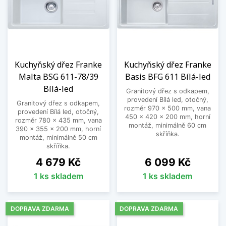
Kuchyňský dřez Franke
Kuchyňský dřez Franke
Malta BSG 611-78/39
Basis BFG 611 Bílá-led
Bílá-led
Granitový dřez s odkapem,
provedení Bílá led, otočný,
Granitový dřez s odkapem,
rozměr 970 x 500 mm, vana
provedení Bílá led, otočný,
450 x 420 x 200 mm, horní
rozměr 780 x 435 mm, vana
montáž, minimálně 60 cm
390 x 355 x 200 mm, horní
skříňka.
montáž, minimálně 50 cm
skříňka.
Cena
Cena
4 679 Kč
6 099 Kč
1 ks skladem
1 ks skladem
DOPRAVA ZDARMA
DOPRAVA ZDARMA