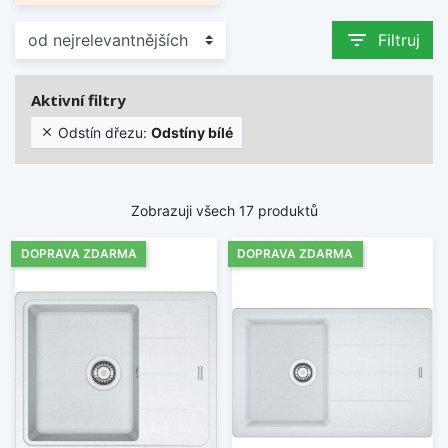
filter_list
Filtruj
Aktivní filtry
Odstín dřezu:
Odstíny bílé

Zobrazuji všech 17 produktů
DOPRAVA ZDARMA
DOPRAVA ZDARMA