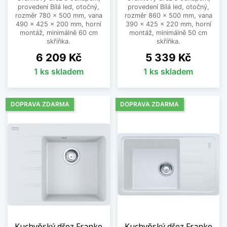
provedení Bílá led, otočný,
provedení Bílá led, otočný,
rozměr 780 x 500 mm, vana
rozměr 860 x 500 mm, vana
490 x 425 x 200 mm, horní
390 x 425 x 220 mm, horní
montáž, minimálně 60 cm
montáž, minimálně 50 cm
skříňka.
skříňka.
Cena
Cena
6 209 Kč
5 339 Kč
1 ks skladem
1 ks skladem
DOPRAVA ZDARMA
DOPRAVA ZDARMA
Kuchyňský dřez Franke
Kuchyňský dřez Franke