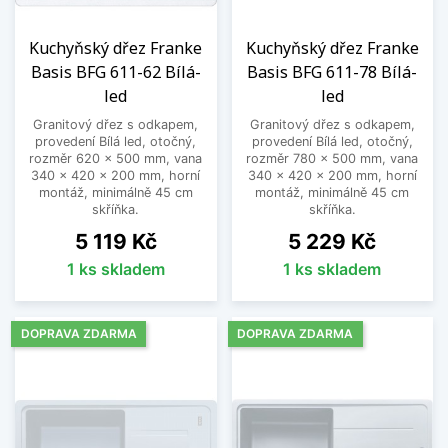
Kuchyňský dřez Franke
Kuchyňský dřez Franke
Basis BFG 611-62 Bílá-
Basis BFG 611-78 Bílá-
led
led
Granitový dřez s odkapem,
Granitový dřez s odkapem,
provedení Bílá led, otočný,
provedení Bílá led, otočný,
rozměr 620 x 500 mm, vana
rozměr 780 x 500 mm, vana
340 x 420 x 200 mm, horní
340 x 420 x 200 mm, horní
montáž, minimálně 45 cm
montáž, minimálně 45 cm
skříňka.
skříňka.
Cena
Cena
5 119 Kč
5 229 Kč
1 ks skladem
1 ks skladem
DOPRAVA ZDARMA
DOPRAVA ZDARMA