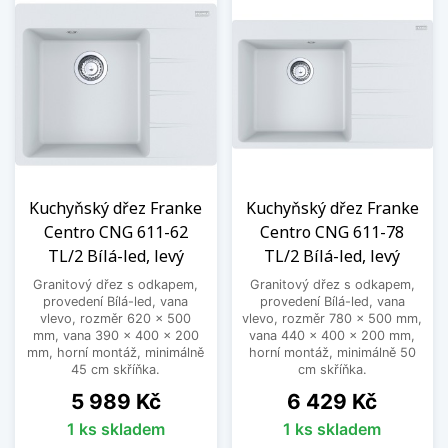
Kuchyňský dřez Franke
Kuchyňský dřez Franke
Centro CNG 611-62
Centro CNG 611-78
TL/2 Bílá-led, levý
TL/2 Bílá-led, levý
Granitový dřez s odkapem,
Granitový dřez s odkapem,
provedení Bílá-led, vana
provedení Bílá-led, vana
vlevo, rozměr 620 x 500
vlevo, rozměr 780 x 500 mm,
mm, vana 390 x 400 x 200
vana 440 x 400 x 200 mm,
mm, horní montáž, minimálně
horní montáž, minimálně 50
45 cm skříňka.
cm skříňka.
Cena
Cena
5 989 Kč
6 429 Kč
1 ks skladem
1 ks skladem