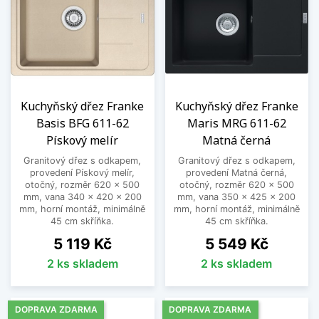
Kuchyňský dřez Franke
Kuchyňský dřez Franke
Basis BFG 611-62
Maris MRG 611-62
Pískový melír
Matná černá
Granitový dřez s odkapem,
Granitový dřez s odkapem,
provedení Pískový melír,
provedení Matná černá,
otočný, rozměr 620 x 500
otočný, rozměr 620 x 500
mm, vana 340 x 420 x 200
mm, vana 350 x 425 x 200
mm, horní montáž, minimálně
mm, horní montáž, minimálně
45 cm skříňka.
45 cm skříňka.
Cena
Cena
5 119 Kč
5 549 Kč
2 ks skladem
2 ks skladem
DOPRAVA ZDARMA
DOPRAVA ZDARMA