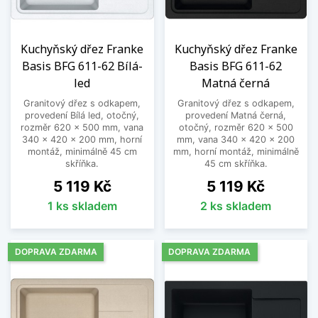
Kuchyňský dřez Franke
Kuchyňský dřez Franke
Basis BFG 611-62 Bílá-
Basis BFG 611-62
led
Matná černá
Granitový dřez s odkapem,
Granitový dřez s odkapem,
provedení Bílá led, otočný,
provedení Matná černá,
rozměr 620 x 500 mm, vana
otočný, rozměr 620 x 500
340 x 420 x 200 mm, horní
mm, vana 340 x 420 x 200
montáž, minimálně 45 cm
mm, horní montáž, minimálně
skříňka.
45 cm skříňka.
Cena
Cena
5 119 Kč
5 119 Kč
1 ks skladem
2 ks skladem
DOPRAVA ZDARMA
DOPRAVA ZDARMA