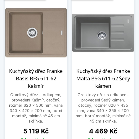
Kuchyňský dřez Franke
Kuchyňský dřez Franke
Basis BFG 611-62
Malta BSG 611-62 Šedý
Kašmír
kámen
Granitový dřez s odkapem,
Granitový dřez s odkapem,
provedení Kašmír, otočný,
provedení Šedý kámen,
rozměr 620 x 500 mm, vana
otočný, rozměr 620 x 435
340 x 420 x 200 mm, horní
mm, vana 340 x 355 x 200
montáž, minimálně 45 cm
mm, horní montáž, minimálně
skříňka.
45 cm skříňka.
Cena
Cena
5 119 Kč
4 469 Kč