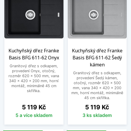
Kuchyňský dřez Franke
Kuchyňský dřez Franke
Basis BFG 611-62 Onyx
Basis BFG 611-62 Šedý
kámen
Granitový dřez s odkapem,
provedení Onyx, otočný,
Granitový dřez s odkapem,
rozměr 620 x 500 mm, vana
provedení Šedý kámen,
340 x 420 x 200 mm, horní
otočný, rozměr 620 x 500
montáž, minimálně 45 cm
mm, vana 340 x 420 x 200
skříňka.
mm, horní montáž, minimálně
45 cm skříňka.
Cena
Cena
5 119 Kč
5 119 Kč
5 a více skladem
3 ks skladem