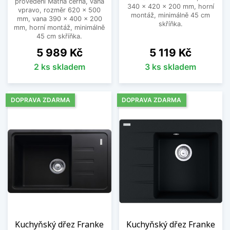
provedení Matná černá, vana
340 x 420 x 200 mm, horní
vpravo, rozměr 620 x 500
montáž, minimálně 45 cm
mm, vana 390 x 400 x 200
skříňka.
mm, horní montáž, minimálně
45 cm skříňka.
Cena
Cena
5 989 Kč
5 119 Kč
2 ks skladem
3 ks skladem
DOPRAVA ZDARMA
DOPRAVA ZDARMA
Kuchyňský dřez Franke
Kuchyňský dřez Franke