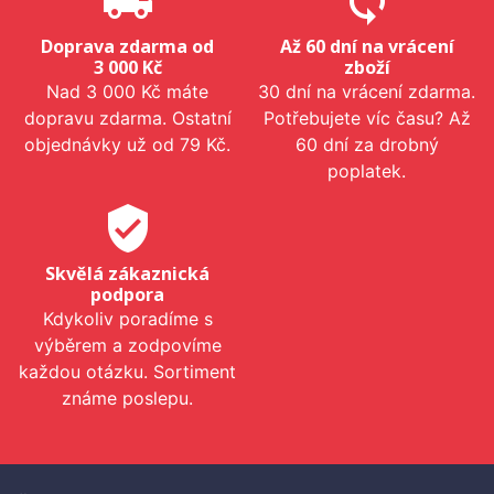
local_shipping
sync
Doprava zdarma od
Až 60 dní na vrácení
3 000 Kč
zboží
Nad 3 000 Kč máte
30 dní na vrácení zdarma.
dopravu zdarma. Ostatní
Potřebujete víc času? Až
objednávky už od 79 Kč.
60 dní za drobný
poplatek.
verified_user
Skvělá zákaznická
podpora
Kdykoliv poradíme s
výběrem a zodpovíme
každou otázku. Sortiment
známe poslepu.