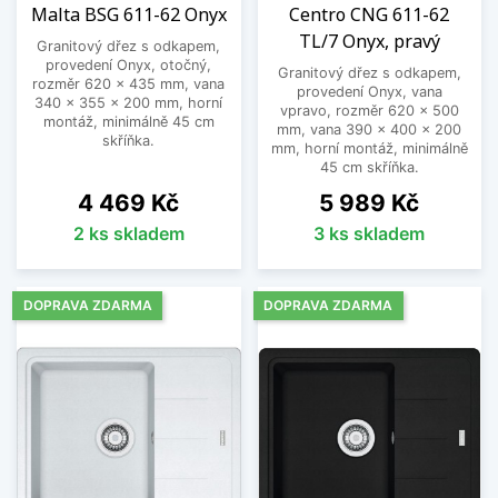
Malta BSG 611-62 Onyx
Centro CNG 611-62
TL/7 Onyx, pravý
Granitový dřez s odkapem,
provedení Onyx, otočný,
Granitový dřez s odkapem,
rozměr 620 x 435 mm, vana
provedení Onyx, vana
340 x 355 x 200 mm, horní
vpravo, rozměr 620 x 500
montáž, minimálně 45 cm
mm, vana 390 x 400 x 200
skříňka.
mm, horní montáž, minimálně
45 cm skříňka.
Cena
Cena
4 469 Kč
5 989 Kč
2 ks skladem
3 ks skladem
DOPRAVA ZDARMA
DOPRAVA ZDARMA