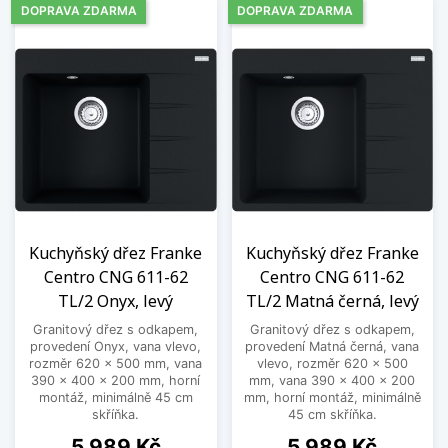
DOPRAVA ZDARMA
DOPRAVA ZDARMA
Kuchyňský dřez Franke
Kuchyňský dřez Franke
Centro CNG 611-62
Centro CNG 611-62
TL/2 Onyx, levý
TL/2 Matná černá, levý
Granitový dřez s odkapem,
Granitový dřez s odkapem,
provedení Onyx, vana vlevo,
provedení Matná černá, vana
rozměr 620 x 500 mm, vana
vlevo, rozměr 620 x 500
390 x 400 x 200 mm, horní
mm, vana 390 x 400 x 200
montáž, minimálně 45 cm
mm, horní montáž, minimálně
skříňka.
45 cm skříňka.
Cena
Cena
5 989 Kč
5 989 Kč