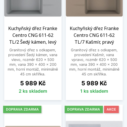
Kuchyňský dřez Franke
Kuchyňský dřez Franke
Centro CNG 611-62
Centro CNG 611-62
TL/2 Šedý kámen, levý
TL/7 Kašmír, pravý
Granitový dřez s odkapem,
Granitový dřez s odkapem,
provedení Šedý kámen, vana
provedení Kašmír, vana
vlevo, rozměr 620 x 500
vpravo, rozměr 620 x 500
mm, vana 390 x 400 x 200
mm, vana 390 x 400 x 200
mm, horní montáž, minimálně
mm, horní montáž, minimálně
45 cm skříňka.
45 cm skříňka.
Cena
Cena
5 989 Kč
5 989 Kč
2 ks skladem
1 ks skladem
DOPRAVA ZDARMA
DOPRAVA ZDARMA
AKCE