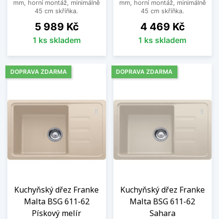
mm, horní montáž, minimálně
mm, horní montáž, minimálně
45 cm skříňka.
45 cm skříňka.
Cena
Cena
5 989 Kč
4 469 Kč
1 ks skladem
1 ks skladem
DOPRAVA ZDARMA
DOPRAVA ZDARMA
Kuchyňský dřez Franke
Kuchyňský dřez Franke
Malta BSG 611-62
Malta BSG 611-62
Pískový melír
Sahara