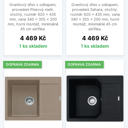
Granitový dřez s odkapem,
Granitový dřez s odkapem,
provedení Pískový melír,
provedení Sahara, otočný,
otočný, rozměr 620 x 435
rozměr 620 x 435 mm, vana
mm, vana 340 x 355 x 200
340 x 355 x 200 mm, horní
mm, horní montáž, minimálně
montáž, minimálně 45 cm
45 cm skříňka.
skříňka.
Cena
Cena
4 469 Kč
4 469 Kč
1 ks skladem
1 ks skladem
DOPRAVA ZDARMA
DOPRAVA ZDARMA