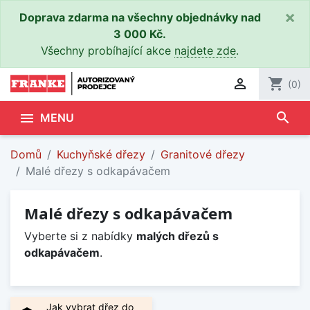
×
Doprava zdarma na všechny objednávky nad
3 000 Kč.
Všechny probíhající akce
najdete zde
.

shopping_cart
(0)
search

MENU
Domů
Kuchyňské dřezy
Granitové dřezy
Malé dřezy s odkapávačem
Malé dřezy s odkapávačem
Vyberte si z nabídky
malých dřezů s
odkapávačem
.
Jak vybrat dřez do