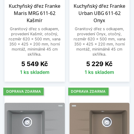
Kuchyňský dřez Franke
Kuchyňský dřez Franke
Maris MRG 611-62
Urban UBG 611-62
Kašmír
Onyx
Granitový dřez s odkapem,
Granitový dřez s odkapem,
provedení Kašmír, otočný,
provedení Onyx, otočný,
rozměr 620 x 500 mm, vana
rozměr 620 x 500 mm, vana
350 x 425 x 200 mm, horní
350 x 425 x 220 mm, horní
montáž, minimálně 45 cm
montáž, minimálně 45 cm
skříňka.
skříňka.
Cena
Cena
5 549 Kč
5 229 Kč
1 ks skladem
1 ks skladem
DOPRAVA ZDARMA
DOPRAVA ZDARMA