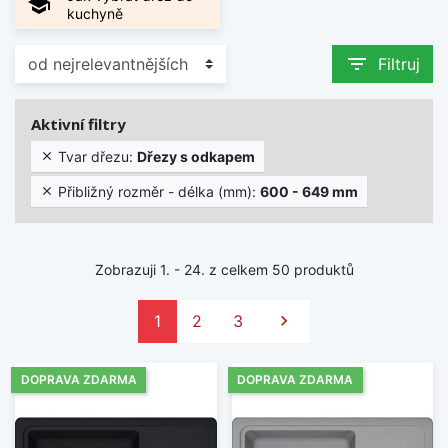
school
kuchyně
filter_list
Filtruj
Aktivní filtry
Tvar dřezu:
Dřezy s odkapem

Přibližný rozměr - délka (mm):
600 - 649 mm

Zobrazuji 1. - 24. z celkem 50 produktů
Další
1
2
3

DOPRAVA ZDARMA
DOPRAVA ZDARMA