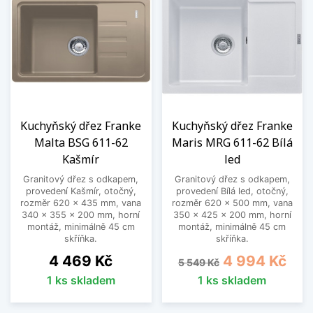
Kuchyňský dřez Franke
Kuchyňský dřez Franke
Malta BSG 611-62
Maris MRG 611-62 Bílá
Kašmír
led
Granitový dřez s odkapem,
Granitový dřez s odkapem,
provedení Kašmír, otočný,
provedení Bílá led, otočný,
rozměr 620 x 435 mm, vana
rozměr 620 x 500 mm, vana
340 x 355 x 200 mm, horní
350 x 425 x 200 mm, horní
montáž, minimálně 45 cm
montáž, minimálně 45 cm
skříňka.
skříňka.
Cena
Běžná cena
Cena
4 469 Kč
4 994 Kč
5 549 Kč
1 ks skladem
1 ks skladem