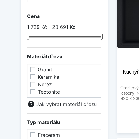
Cena
1 739 Kč - 20 691 Kč
Materiál dřezu
Granit
Kuchyň
Keramika
Nerez
Granitový
Tectonite
otočný, 
420 x 20
help
Jak vybrat materiál dřezu
Typ materiálu
Fraceram