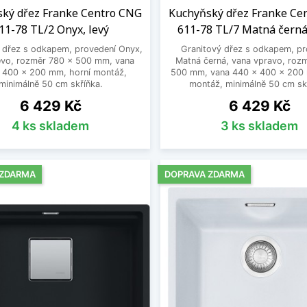
ký dřez Franke Centro CNG
Kuchyňský dřez Franke Ce
11-78 TL/2 Onyx, levý
611-78 TL/7 Matná černá
 dřez s odkapem, provedení Onyx,
Granitový dřez s odkapem, pr
evo, rozměr 780 x 500 mm, vana
Matná černá, vana vpravo, roz
 400 x 200 mm, horní montáž,
500 mm, vana 440 x 400 x 200 
minimálně 50 cm skříňka.
montáž, minimálně 50 cm sk
Cena
Cena
6 429 Kč
6 429 Kč
4 ks skladem
3 ks skladem
 ZDARMA
DOPRAVA ZDARMA