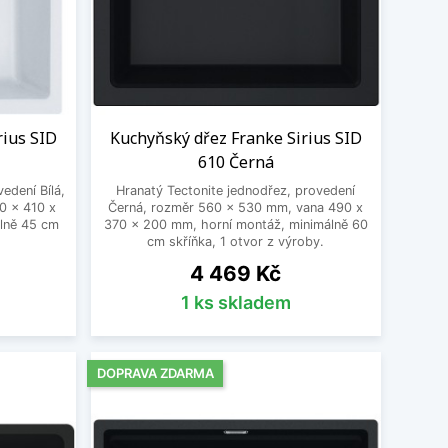
rius SID
Kuchyňský dřez Franke Sirius SID
610 Černá
edení Bílá,
Hranatý Tectonite jednodřez, provedení
0 x 410 x
Černá, rozměr 560 x 530 mm, vana 490 x
lně 45 cm
370 x 200 mm, horní montáž, minimálně 60
cm skříňka, 1 otvor z výroby.
Cena
4 469 Kč
1 ks skladem
DOPRAVA ZDARMA