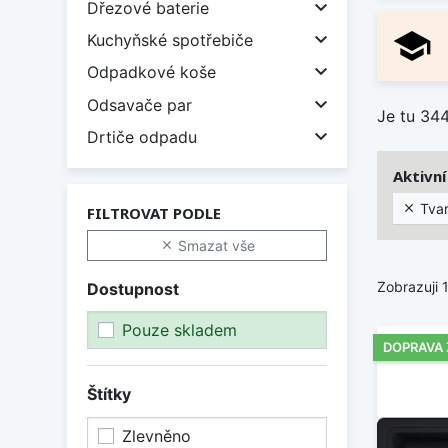

Dřezové baterie
school

Kuchyňské spotřebiče

Odpadkové koše

Odsavače par
Je tu 34

Drtiče odpadu
Aktivní 
Tvar

FILTROVAT PODLE
Smazat vše

Zobrazuji 
Dostupnost
Pouze skladem
DOPRAVA
Štítky
Zlevněno