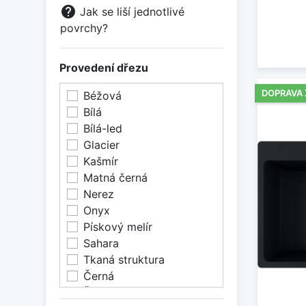
help
Jak se liší jednotlivé
povrchy?
Provedení dřezu
DOPRAVA
Béžová
Bílá
Bílá-led
Glacier
Kašmír
Matná černá
Nerez
Onyx
Pískový melír
Sahara
Tkaná struktura
Černá
Šedá