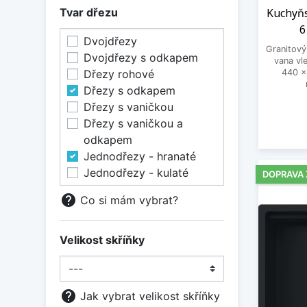
Šedá břidlice
Tvar dřezu
Kuchyňs
Šedý kámen
6
Dvojdřezy
Granitový
Dvojdřezy s odkapem
vana vl
Dřezy rohové
440 x
Dřezy s odkapem
Dřezy s vaničkou
Dřezy s vaničkou a
odkapem
Jednodřezy - hranaté
Jednodřezy - kulaté
DOPRAVA
help
Co si mám vybrat?
Velikost skříňky
help
Jak vybrat velikost skříňky