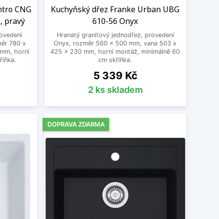
ntro CNG
Kuchyňský dřez Franke Urban UBG
, pravý
610-56 Onyx
ovedení
Hranatý granitový jednodřez, provedení
měr 780 x
Onyx, rozměr 560 x 500 mm, vana 503 x
mm, horní
425 x 230 mm, horní montáž, minimálně 60
říňka.
cm skříňka.
Cena
5 339 Kč
2 ks skladem
DOPRAVA ZDARMA