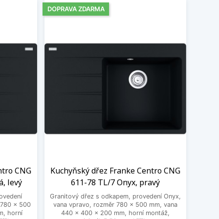
DOPRAVA ZDARMA
ntro CNG
Kuchyňský dřez Franke Centro CNG
, levý
611-78 TL/7 Onyx, pravý
ovedení
Granitový dřez s odkapem, provedení Onyx,
 780 x 500
vana vpravo, rozměr 780 x 500 mm, vana
, horní
440 x 400 x 200 mm, horní montáž,