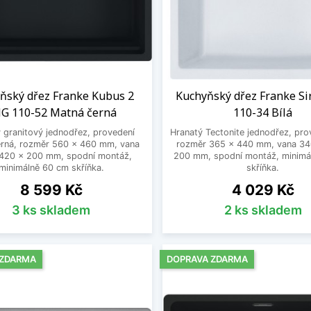
ňský dřez Franke Kubus 2
Kuchyňský dřez Franke Si
G 110-52 Matná černá
110-34 Bílá
 granitový jednodřez, provedení
Hranatý Tectonite jednodřez, prov
erná, rozměr 560 x 460 mm, vana
rozměr 365 x 440 mm, vana 34
420 x 200 mm, spodní montáž,
200 mm, spodní montáž, minimá
minimálně 60 cm skříňka.
skříňka.
Cena
Cena
8 599 Kč
4 029 Kč
3 ks skladem
2 ks skladem
 ZDARMA
DOPRAVA ZDARMA