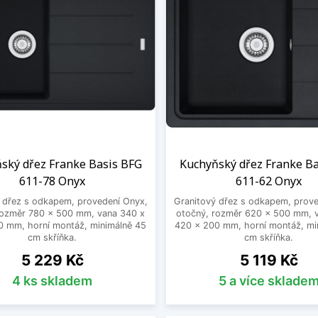
ský dřez Franke Basis BFG
Kuchyňský dřez Franke B
611-78 Onyx
611-62 Onyx
 dřez s odkapem, provedení Onyx,
Granitový dřez s odkapem, prove
rozměr 780 x 500 mm, vana 340 x
otočný, rozměr 620 x 500 mm, 
0 mm, horní montáž, minimálně 45
420 x 200 mm, horní montáž, mi
cm skříňka.
cm skříňka.
Cena
Cena
5 229 Kč
5 119 Kč
4 ks skladem
5 a více sklade