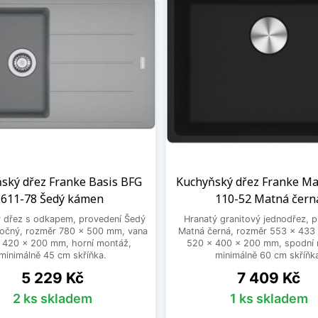
ský dřez Franke Basis BFG
Kuchyňský dřez Franke M
611-78 Šedý kámen
110-52 Matná čern
ý dřez s odkapem, provedení Šedý
Hranatý granitový jednodřez, 
točný, rozměr 780 x 500 mm, vana
Matná černá, rozměr 553 x 433
 420 x 200 mm, horní montáž,
520 x 400 x 200 mm, spodní 
minimálně 45 cm skříňka.
minimálně 60 cm skříňk
Cena
Cena
5 229 Kč
7 409 Kč
2 ks skladem
1 ks skladem