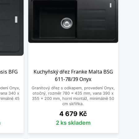
asis BFG
Kuchyňský dřez Franke Malta BSG
611-78/39 Onyx
dení Onyx,
Granitový dřez s odkapem, provedení Onyx,
vana 340 x
otočný, rozměr 780 x 435 mm, vana 390 x
nimálně 45
355 x 200 mm, horní montáž, minimálně 50
cm skříňka.
Cena
4 679 Kč
m
2 ks skladem