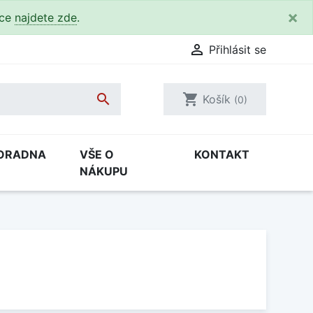
×
kce
najdete zde
.

Přihlásit se

shopping_cart
Košík
(0)
ORADNA
VŠE O
KONTAKT
NÁKUPU