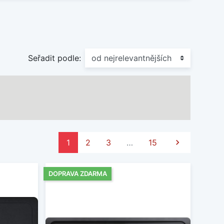
Seřadit podle:
Další
1
2
3
…
15

DOPRAVA ZDARMA