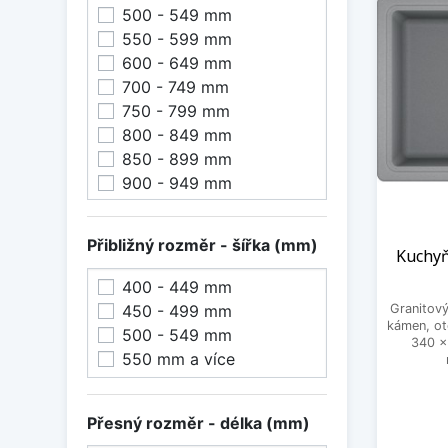
500 - 549 mm
550 - 599 mm
600 - 649 mm
700 - 749 mm
750 - 799 mm
800 - 849 mm
850 - 899 mm
900 - 949 mm
950 - 999 mm
1000 mm a více
Přibližný rozměr - šířka (mm)
Kuchyň
400 - 449 mm
450 - 499 mm
Granitov
kámen, o
500 - 549 mm
340 x
550 mm a více
Přesný rozměr - délka (mm)