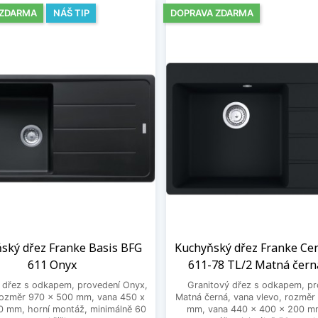
 ZDARMA
NÁŠ TIP
DOPRAVA ZDARMA
ský dřez Franke Basis BFG
Kuchyňský dřez Franke Ce
611 Onyx
611-78 TL/2 Matná černá
 dřez s odkapem, provedení Onyx,
Granitový dřez s odkapem, pr
rozměr 970 x 500 mm, vana 450 x
Matná černá, vana vlevo, rozměr
0 mm, horní montáž, minimálně 60
mm, vana 440 x 400 x 200 mm