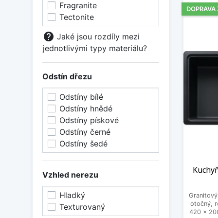
Fragranite
DOPRAVA
Tectonite
help
Jaké jsou rozdíly mezi
jednotlivými typy materiálu?
Odstín dřezu
Odstíny bílé
Odstíny hnědé
Odstíny pískové
Odstíny černé
Odstíny šedé
Kuchyň
Vzhled nerezu
Hladký
Granitový
otočný, 
Texturovaný
420 x 20