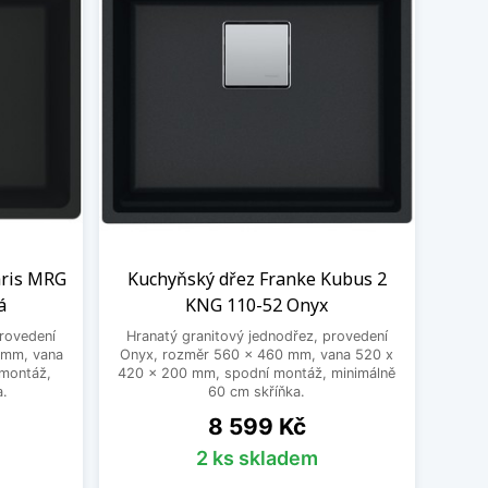
aris MRG
Kuchyňský dřez Franke Kubus 2
á
KNG 110-52 Onyx
provedení
Hranatý granitový jednodřez, provedení
 mm, vana
Onyx, rozměr 560 x 460 mm, vana 520 x
montáž,
420 x 200 mm, spodní montáž, minimálně
a.
60 cm skříňka.
Cena
8 599 Kč
2 ks skladem