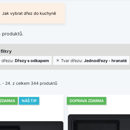
Jak vybrat dřez do kuchyně
4 produktů.
filtry
 dřezu:
Dřezy s odkapem
Tvar dřezu:
Jednodřezy - hranaté

1. - 24. z celkem 344 produktů
 ZDARMA
NÁŠ TIP
DOPRAVA ZDARMA