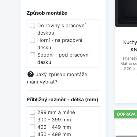
Způsob montáže
Do roviny s pracovní
deskou
Horní - na pracovní
Kuchy
desku
KN
Spodní - pod pracovní
Hranatý
desku
Matná č
520 x 
help
Jaký způsob montáže
mám vybrat?
Přibližný rozměr - délka (mm)
299 mm a méně
DOPRAVA
300 - 399 mm
400 - 449 mm
450 - 499 mm