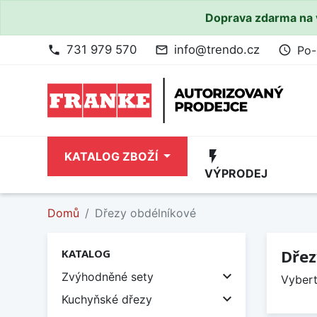
Doprava zdarma na 
731 979 570
info@trendo.cz
Po-
phone
mail_outline
access_time
flash_on
KATALOG ZBOŽÍ
VÝPRODEJ
Domů
Dřezy obdélníkové
Dřez
KATALOG

Zvýhodněné sety
Vybert

Kuchyňské dřezy