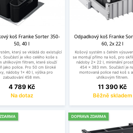
ový koš Franke Sorter 350-
Odpadkový koš Franke Sor
50, 40 l
60, 2x 22 l
stém, který se vkládá do existující
Košový systém s čelním výsuvem
. Součástí je víko celého koše s
se montují přímo na koš, pro skř
m uhlíkovým filtrem, které slouží
nádoby 2x 22 l, minimální pros
ň jako police. Pro 50 cm široké
454 x 383 mm. Součástí je 
ňky, nádoby 1x 40 l, výška pro
montovaná police nad koš s a
zabudování 458 mm.
uhlíkovým filtrem.
Cena
Cena
4 789 Kč
11 390 Kč
Na dotaz
Běžně skladem
 ZDARMA
DOPRAVA ZDARMA