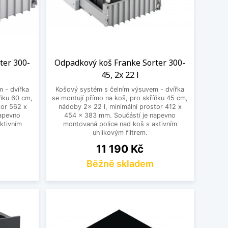
ter 300-
Odpadkový koš Franke Sorter 300-
45, 2x 22 l
 - dvířka
Košový systém s čelním výsuvem - dvířka
íňku 60 cm,
se montují přímo na koš, pro skříňku 45 cm,
tor 562 x
nádoby 2x 22 l, minimální prostor 412 x
napevno
454 x 383 mm. Součástí je napevno
ktivním
montovaná police nad koš s aktivním
uhlíkovým filtrem.
Cena
11 190 Kč
Běžně skladem