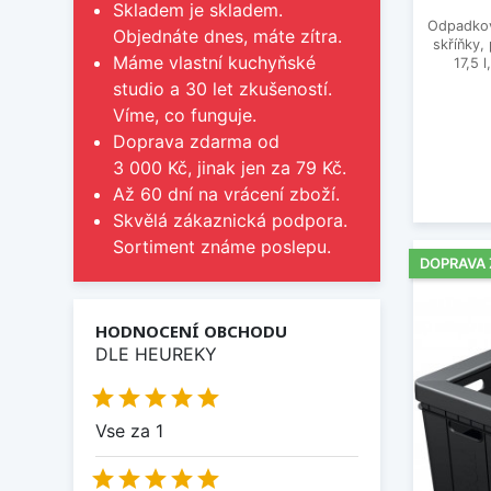
Skladem je skladem.
Odpadkov
Objednáte dnes, máte zítra.
skříňky,
Máme vlastní kuchyňské
17,5 
studio a 30 let zkušeností.
Víme, co funguje.
Doprava zdarma od
3 000 Kč, jinak jen za 79 Kč.
Až 60 dní na vrácení zboží.
Skvělá zákaznická podpora.
Sortiment známe poslepu.
DOPRAVA
HODNOCENÍ OBCHODU
DLE HEUREKY





Vse za 1




