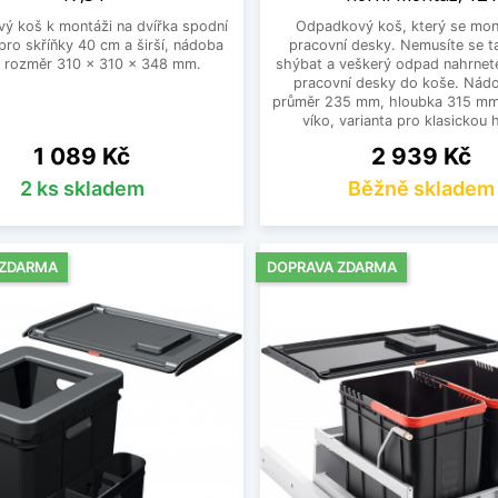
ý koš k montáži na dvířka spodní
Odpadkový koš, který se mon
 pro skříňky 40 cm a širší, nádoba
pracovní desky. Nemusíte se t
l, rozměr 310 x 310 x 348 mm.
shýbat a veškerý odpad nahrnet
pracovní desky do koše. Nádo
průměr 235 mm, hloubka 315 mm
víko, varianta pro klasickou h
Cena
Cena
1 089 Kč
2 939 Kč
2 ks skladem
Běžně skladem
 ZDARMA
DOPRAVA ZDARMA