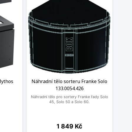
Mythos
Náhradní tělo sorteru Franke Solo
133.0054.426
Náhradní tělo pro sortery Franke řady Solo
45, Solo 50 a Solo 60.
Cena
1 849 Kč