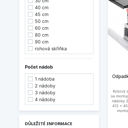
30 cm
výsuvy
40 cm
Řeše
45 cm
50 cm
Naše k
60 cm
vyznač
80 cm
ovládá
90 cm
Jsou v
rohová skříňka
umožňu
Nabíd
Počet nádob
Součás
Odpadk
manipu
1 nádoba
vám:
2 nádoby
Košový s
3 nádoby
Prakti
se montuj
4 nádoby
nádoby 2x
Náhrad
412 x 45
Pojezd
monto
Klipy 
DŮLEŽITÉ INFORMACE