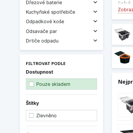

Jaké
Dřezové baterie
Zobraz

Kuchyňské spotřebiče
Kuchyň
odolný

Odpadkové koše
koše s

Odsavače par
Účel

Drtiče odpadu
Kvalit
Volně 
svou p
FILTROVAT PODLE
Dostupnost
Odpa
Nejpr
V naše
Pouze skladem
Frank
Frank
Štítky
Franke
Zlevněno
Franke
Franke
Franke