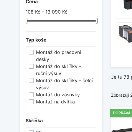
Cena
Franke
108 Kč - 13 090 Kč
Frank
Franke
Koše F
široký
Typ koše
odpadk
Montáž do pracovní
Hlavn
desky
Odpadk
Montáž do skříňky -
filtr 
ruční výsuv
Je tu 78 
Sorter
Montáž do skříňky - čelní
koš Fr
výsuv
Montáž do zásuvky
Zobrazuji 
Sorte
Montáž na dvířka
V naše
DOPRAVA
nádob 
Skříňka
Různé 
uhlíko