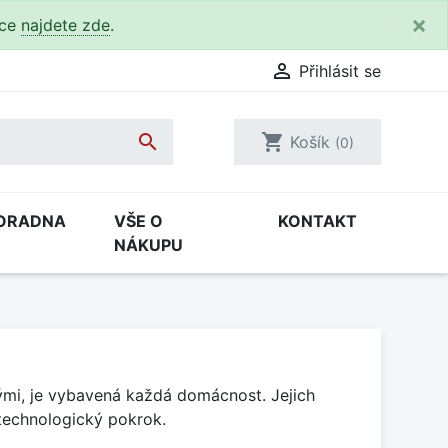
×
kce
najdete zde
.

Přihlásit se

shopping_cart
Košík
(0)
ORADNA
VŠE O
KONTAKT
NÁKUPU
ými, je vybavená každá domácnost. Jejich
 technologický pokrok.