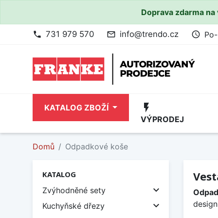
Doprava zdarma na 
731 979 570
info@trendo.cz
Po-
phone
mail_outline
access_time
flash_on
KATALOG ZBOŽÍ
VÝPRODEJ
Domů
Odpadkové koše
Vest
KATALOG

Zvýhodněné sety
Odpad
design

Kuchyňské dřezy