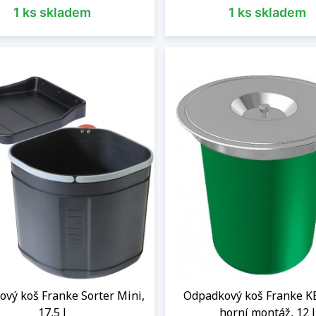
kty pro vaši spokojenost
1 ks skladem
1 ks skladem
nost Trendo vám nabízí množství kvalitních odpadkových koš
víte v kuchyni každý den, nebo vaříte jen příležitostně, k
ráci zjednoduší, protože odpad vzniká i v té nejšetrnější d
it méně
vý koš Franke Sorter Mini,
Odpadkový koš Franke K
17,5 l
horní montáž, 12 l