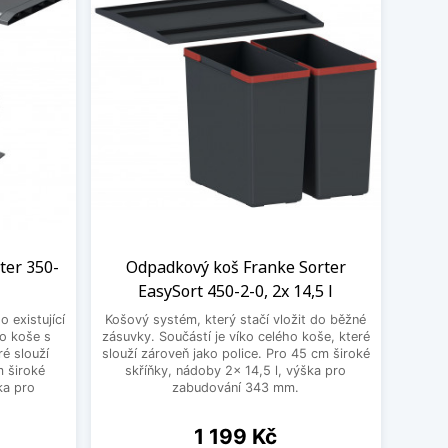
ích prvků. Odpadkové koše výsuvné se
nke Trolley Vario jsou pro maximálně komfortní
oše se systémem pro třídění odpadu EasySort.
erií, opatřené krytem a jejich konstrukce je
ke, zaručující pohodlnou a hlavně hygienickou
ter 350-
Odpadkový koš Franke Sorter
ace se kterými koši je kompatibilní. Nabízíme
EasySort 450-2-0, 2x 14,5 l
 existující
Košový systém, který stačí vložit do běžné
ho koše s
zásuvky. Součástí je víko celého koše, které
ré slouží
slouží zároveň jako police. Pro 45 cm široké
m široké
skříňky, nádoby 2x 14,5 l, výška pro
ka pro
zabudování 343 mm.
Cena
1 199 Kč