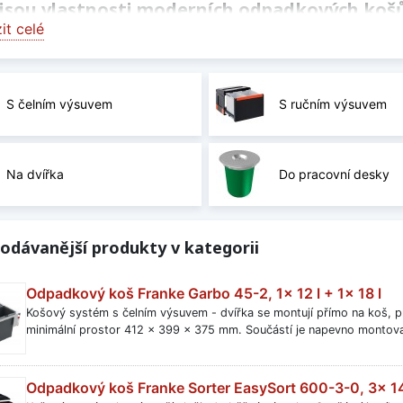
 jsou vlastnosti moderních odpadkových koš
it celé
ské koše se vyznačují jednoduchou obsluhou a ergonomick
ch materiálů s antiseptickou povrchovou úpravou. Ekologic
 děleným vnitřním prostorem na tříděný odpad.
S čelním výsuvem
S ručním výsuvem
ný doplněk každé kuchyně
ní odpadkový koš s dlouhou životností a snadným ovládáním 
stojící odpadkové koše se stávají designovým doplňkem do
Na dvířka
Do pracovní desky
raktičností.
dkové koše do kuchyně řady Franke
odávanější produkty v kategorii
m obchodě naleznete následující typy odpadkových košů o
e Cube
Odpadkový koš Franke Garbo 45-2, 1x 12 l + 1x 18 l
e Garbo
Košový systém s čelním výsuvem - dvířka se montují přímo na koš, pr
minimální prostor 412 x 399 x 375 mm. Součástí je napevno montova
 Pivot
 Sorter Mini
 Solo
Odpadkový koš Franke Sorter EasySort 600-3-0, 3x 14
 Trolley Vario