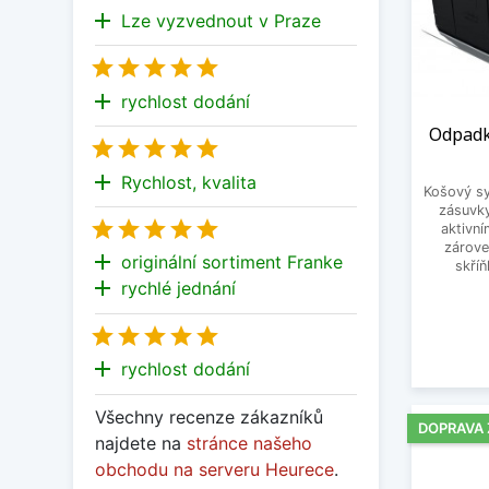
add
Lze vyzvednout v Praze





add
rychlost dodání
Odpadk





add
Rychlost, kvalita
Košový sy
zásuvky





aktivní
zárove
add
originální sortiment Franke
skří
add
rychlé jednání





add
rychlost dodání
Všechny recenze zákazníků
DOPRAVA
najdete na
stránce našeho
obchodu na serveru Heurece
.