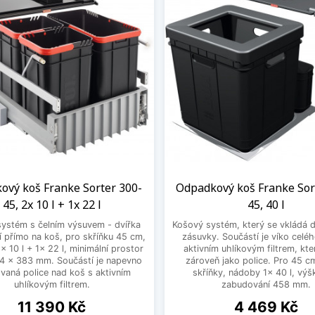
, dodávané renomovanými firmami, opatřené tlumením.
ní pro každý typ kuchyně a odpadu
oše na odpadky obsahují množství užitečných konstrukčn
ují potřebou minimálního montážního prostoru. Sortery Fra
ní opatřeny plnovýsuvem. Velmi praktické jsou robustní k
yrobené z recyklovaného materiálu, který omezuje růst bakt
je pohodlně zabudovat do zásuvky.
ka příslušenství
tí nabídky odpadkových košů jsou nejrůznější doplňky Fran
ový koš Franke Sorter 300-
Odpadkový koš Franke Sor
laci s odpadem. U veškerého příslušenství naleznete inform
45, 2x 10 l + 1x 22 l
45, 40 l
ystém s čelním výsuvem - dvířka
Košový systém, který se vkládá do
cké uhlíkové filtry, které je možné opakovaně prát
í přímo na koš, pro skříňku 45 cm,
zásuvky. Součástí je víko celé
 10 l + 1x 22 l, minimální prostor
aktivním uhlíkovým filtrem, kte
ní těsnění, tělesa, koše a víka
4 x 383 mm. Součástí je napevno
zároveň jako police. Pro 45 c
y, šlapky, dorazy a brzdy
vaná police nad koš s aktivním
skříňky, nádoby 1x 40 l, výš
uhlíkovým filtrem.
zabudování 458 mm.
pro koše
Cena
Cena
11 390 Kč
4 469 Kč