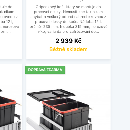
tuje do
Odpadkový koš, který se montuje do
ak nikam
pracovní desky. Nemusíte se tak nikam
e rovnou z
shýbat a veškerý odpad nahrnete rovnou z
ba 12 l,
pracovní desky do koše. Nádoba 12 l,
, nerezové
průměr 235 mm, hloubka 315 mm, nerezové
orní...
víko, varianta pro zafrézování do...
Cena
2 939 Kč
Běžně skladem
DOPRAVA ZDARMA