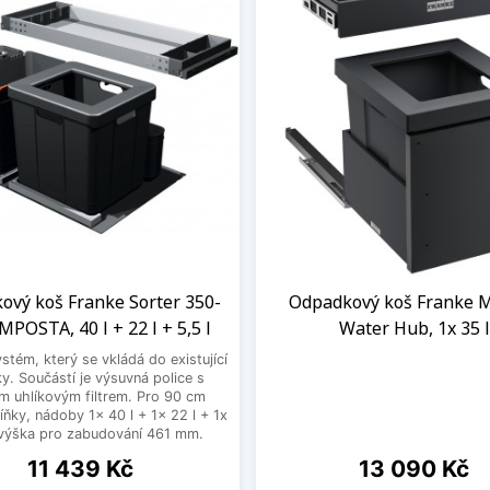
ový koš Franke Sorter 350-
Odpadkový koš Franke 
POSTA, 40 l + 22 l + 5,5 l
Water Hub, 1x 35 l
stém, který se vkládá do existující
y. Součástí je výsuvná police s
ím uhlíkovým filtrem. Pro 90 cm
íňky, nádoby 1x 40 l + 1x 22 l + 1x
, výška pro zabudování 461 mm.
Cena
Cena
11 439 Kč
13 090 Kč