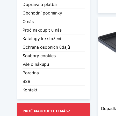
Produ
Doprava a platba
Společ
Obchodní podmínky
už trá
vaši p
O nás
Proč nakoupit u nás
Zobraz
Katalogy ke stažení
Ochrana osobních údajů
Soubory cookies
Vše o nákupu
Poradna
B2B
Kontakt
Odpadko
PROČ NAKOUPIT U NÁS?