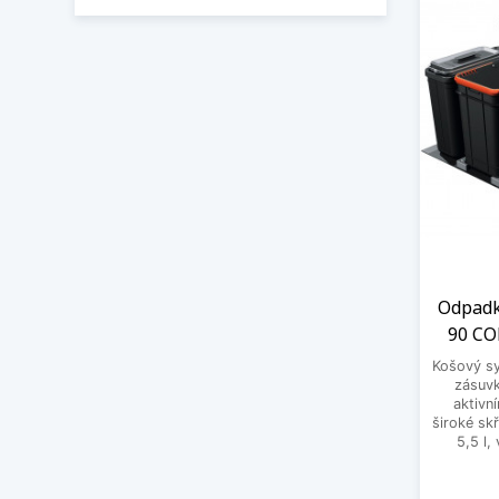
Odpadk
90 COM
Košový sy
zásuvk
aktivn
široké skř
5,5 l