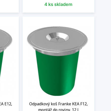
4 ks skladem
ů Franke, náhradních dílů a příslušenství. Ať
lasický nebo šuplíkový koš z našeho obchodu vám
omácnosti.
EA E12,
Odpadkový koš Franke KEA F12,
montáž do roviny, 12 l