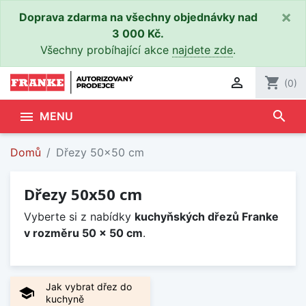
×
Doprava zdarma na všechny objednávky nad
3 000 Kč.
Všechny probíhající akce
najdete zde
.

shopping_cart
(0)
search

MENU
Domů
Dřezy 50x50 cm
Dřezy 50x50 cm
Vyberte si z nabídky
kuchyňských dřezů Franke
v rozměru 50 x 50 cm
.
Jak vybrat dřez do
school
kuchyně