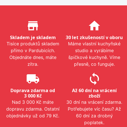
Proč nakupovat u nás?
store_mall_directory
home
Skladem je skladem
30 let zkušeností v oboru
Tisíce produktů skladem
Máme vlastní kuchyňské
přímo v Pardubicích.
studio a vyrábíme
Objednáte dnes, máte
špičkové kuchyně. Víme
zítra.
přesně, co funguje.
local_shipping
sync
Doprava zdarma od
Až 60 dní na vrácení
3 000 Kč
zboží
Nad 3 000 Kč máte
30 dní na vrácení zdarma.
dopravu zdarma. Ostatní
Potřebujete víc času? Až
objednávky už od 79 Kč.
60 dní za drobný
poplatek.