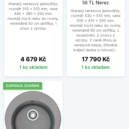
50 TL Nerez
Hranatý nerezový jednodřez,
rozměr 510 x 510 mm, vana
Hranatý nerezový jednodřez,
445 x 380 x 200 mm,
rozměr 530 x 510 mm, vana
montáž horní nebo do roviny,
500 x 410 x 200 mm,
minimálně 50 cm skříňka, 1
montáž horní nebo do roviny,
otvor z výroby.
minimálně 60 cm skříňka, s
excentrem, 2 otvory z
výroby. V ceně dřezu je
nerezová miska, dřevěná
krájecí deska a rolovací...
Cena
Cena
4 679 Kč
17 790 Kč
1 ks skladem
1 ks skladem
DOPRAVA ZDARMA