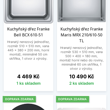
Kuchyňský dřez Franke
Kuchyňský dřez Franke
Bell BCX 610-51
Maris MRX 210/610-50
TL
Hranatý nerezový jednodřez,
rozměr 510 x 510 mm, vana
Hranatý nerezový jednodřez,
445 x 380 x 200 mm, horní
rozměr 530 x 510 mm, vana
montáž, minimálně 50 cm
500 x 400 x 180 mm,
skříňka, 1 otvor z výroby.
montáž horní nebo do roviny,
minimálně 60 cm skříňka, 1
otvor z výroby.
Cena
Cena
4 469 Kč
10 490 Kč
1 ks skladem
2 ks skladem
DOPRAVA ZDARMA
DOPRAVA ZDARMA