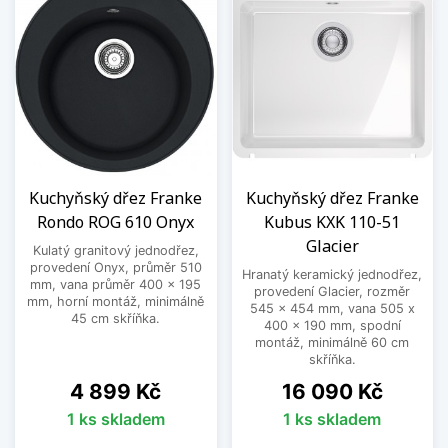
Kuchyňský dřez Franke
Kuchyňský dřez Franke
Rondo ROG 610 Onyx
Kubus KXK 110-51
Glacier
Kulatý granitový jednodřez,
provedení Onyx, průměr 510
Hranatý keramický jednodřez,
mm, vana průměr 400 x 195
provedení Glacier, rozměr
mm, horní montáž, minimálně
545 x 454 mm, vana 505 x
45 cm skříňka.
400 x 190 mm, spodní
montáž, minimálně 60 cm
skříňka.
Cena
Cena
4 899 Kč
16 090 Kč
1 ks skladem
1 ks skladem