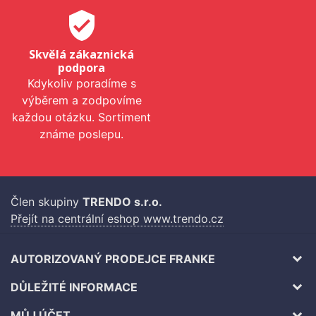
verified_user
Skvělá zákaznická
podpora
Kdykoliv poradíme s
výběrem a zodpovíme
každou otázku. Sortiment
známe poslepu.
Člen skupiny
TRENDO s.r.o.
Přejít na centrální eshop www.trendo.cz
AUTORIZOVANÝ PRODEJCE FRANKE
DŮLEŽITÉ INFORMACE
MŮJ ÚČET