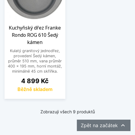
Kuchyňský dřez Franke
Rondo ROG 610 Šedý
kámen
Kulatý granitový jednodřez,
provedení Šedý kámen,
průměr 510 mm, vana průměr
400 x 195 mm, horní montáž,
minimálně 45 cm skříňka.
Cena
4 899 Kč
Běžně skladem
Zobrazuji všech 9 produktů

Zpět na začátek