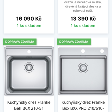
dřezu je nerezová miska,
dřevěná krájecí deska a
rolovací rošt.
Cena
Cena
16 090 Kč
13 390 Kč
1 ks skladem
1 ks skladem
DOPRAVA ZDARMA
DOPRAVA ZDARMA
Kuchyňský dřez Franke
Kuchyňský dřez Franke
Bell BCX 210-51
Box BXX PRO 210/610-