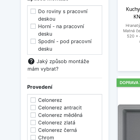
Kuchy
Do roviny s pracovní
KN
deskou
Hranatý
Horní - na pracovní
Matná č
desku
520 x 
Spodní - pod pracovní
desku
help
Jaký způsob montáže
mám vybrat?
DOPRAVA
Provedení
Celonerez
Celonerez antracit
Celonerez měděná
Celonerez zlatá
Celonerez černá
Chrom