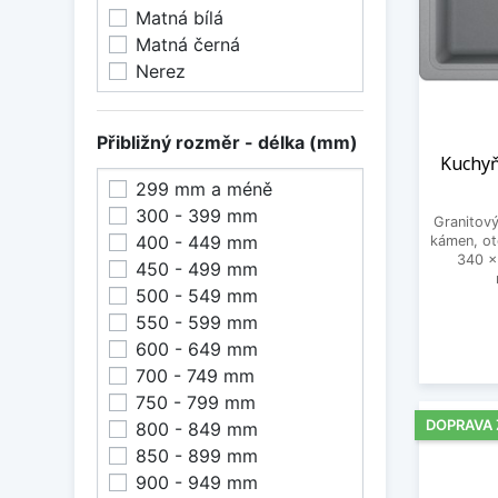
Matná bílá
Matná černá
Nerez
Přibližný rozměr - délka (mm)
Kuchyň
299 mm a méně
300 - 399 mm
Granitov
400 - 449 mm
kámen, o
340 x
450 - 499 mm
500 - 549 mm
550 - 599 mm
600 - 649 mm
700 - 749 mm
750 - 799 mm
DOPRAVA
800 - 849 mm
850 - 899 mm
900 - 949 mm