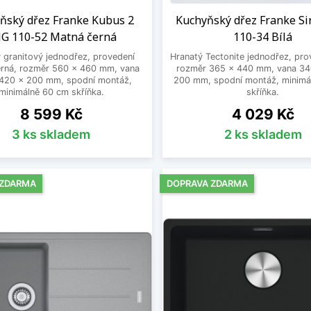
ňský dřez Franke Kubus 2
Kuchyňský dřez Franke Si
G 110-52 Matná černá
110-34 Bílá
 granitový jednodřez, provedení
Hranatý Tectonite jednodřez, prov
erná, rozměr 560 x 460 mm, vana
rozměr 365 x 440 mm, vana 34
420 x 200 mm, spodní montáž,
200 mm, spodní montáž, minimá
minimálně 60 cm skříňka.
skříňka.
Cena
Cena
8 599 Kč
4 029 Kč
3 ks skladem
2 ks skladem
 ZDARMA
DOPRAVA ZDARMA