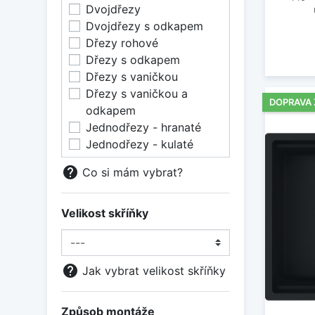
Dvojdřezy
Dvojdřezy s odkapem
Dřezy rohové
Dřezy s odkapem
Dřezy s vaničkou
Dřezy s vaničkou a
DOPRAVA
odkapem
Jednodřezy - hranaté
Jednodřezy - kulaté
help
Co si mám vybrat?
Velikost skříňky
help
Jak vybrat velikost skříňky
Způsob montáže