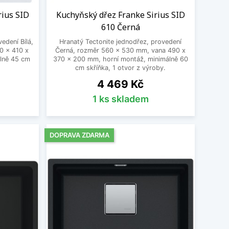
rius SID
Kuchyňský dřez Franke Sirius SID
610 Černá
edení Bílá,
Hranatý Tectonite jednodřez, provedení
0 x 410 x
Černá, rozměr 560 x 530 mm, vana 490 x
lně 45 cm
370 x 200 mm, horní montáž, minimálně 60
cm skříňka, 1 otvor z výroby.
Cena
4 469 Kč
1 ks skladem
DOPRAVA ZDARMA