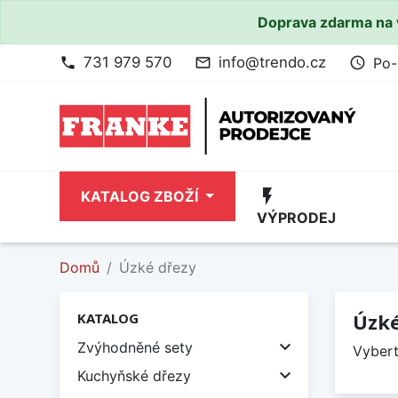
Doprava zdarma na 
731 979 570
info@trendo.cz
Po-
phone
mail_outline
access_time
flash_on
KATALOG ZBOŽÍ
VÝPRODEJ
Domů
Úzké dřezy
Úzké
KATALOG

Zvýhodněné sety
Vybert

Kuchyňské dřezy