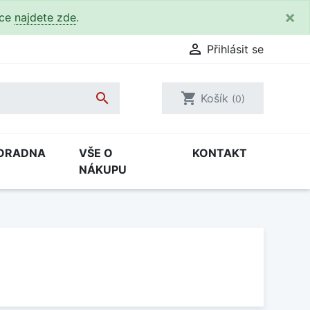
×
kce
najdete zde
.

Přihlásit se

shopping_cart
Košík
(0)
ORADNA
VŠE O
KONTAKT
NÁKUPU