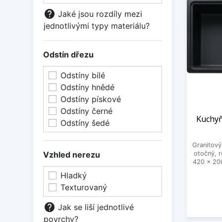
help
Jaké jsou rozdíly mezi
jednotlivými typy materiálu?
Odstín dřezu
Odstíny bílé
Odstíny hnědé
Odstíny pískové
Odstíny černé
Kuchyň
Odstíny šedé
Granitový
Vzhled nerezu
otočný, 
420 x 20
Hladký
Texturovaný
help
Jak se liší jednotlivé
povrchy?