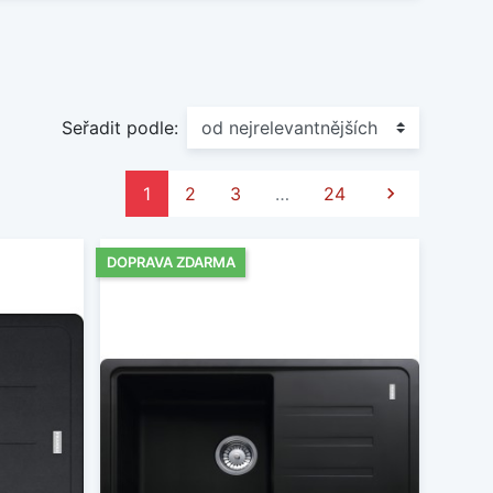
Seřadit podle:
Další
1
2
3
…
24

DOPRAVA ZDARMA