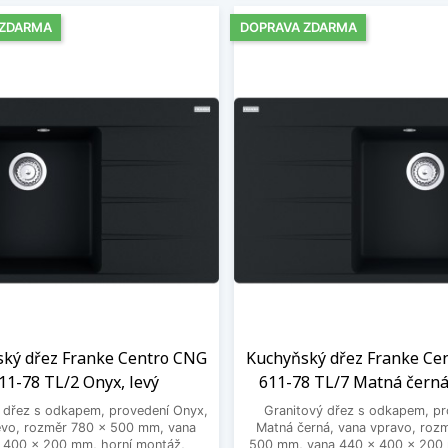
 ZDARMA
DOPRAVA ZDARMA
ký dřez Franke Centro CNG
Kuchyňský dřez Franke Ce
11-78 TL/2 Onyx, levý
611-78 TL/7 Matná černá
 dřez s odkapem, provedení Onyx,
Granitový dřez s odkapem, pr
evo, rozměr 780 x 500 mm, vana
Matná černá, vana vpravo, roz
 400 x 200 mm, horní montáž,
500 mm, vana 440 x 400 x 200 