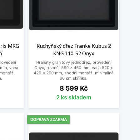
aris MRG
Kuchyňský dřez Franke Kubus 2
á
KNG 110-52 Onyx
provedení
Hranatý granitový jednodřez, provedení
 mm, vana
Onyx, rozměr 560 x 460 mm, vana 520 x
montáž,
420 x 200 mm, spodní montáž, minimálně
a.
60 cm skříňka.
Cena
8 599 Kč
2 ks skladem
DOPRAVA ZDARMA