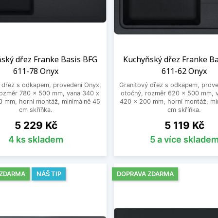
ský dřez Franke Basis BFG
Kuchyňský dřez Franke B
611-78 Onyx
611-62 Onyx
 dřez s odkapem, provedení Onyx,
Granitový dřez s odkapem, prove
rozměr 780 x 500 mm, vana 340 x
otočný, rozměr 620 x 500 mm, 
0 mm, horní montáž, minimálně 45
420 x 200 mm, horní montáž, mi
cm skříňka.
cm skříňka.
Cena
Cena
5 229 Kč
5 119 Kč
4 ks skladem
5 a více sklade
 ZDARMA
NÁŠ TIP
DOPRAVA ZDARMA