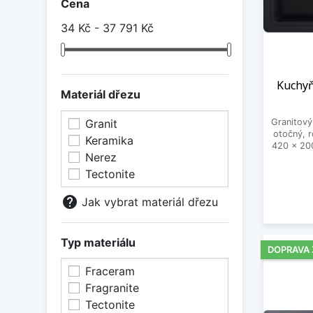
Cena
34 Kč - 37 791 Kč
Kuchyň
Materiál dřezu
Granit
Granitový
otočný, 
Keramika
420 x 20
Nerez
Tectonite
help
Jak vybrat materiál dřezu
Typ materiálu
DOPRAVA
Fraceram
Fragranite
Tectonite