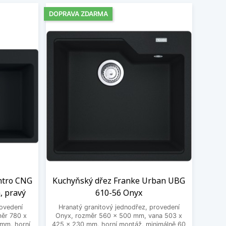
DOPRAVA ZDARMA
ntro CNG
Kuchyňský dřez Franke Urban UBG
, pravý
610-56 Onyx
ovedení
Hranatý granitový jednodřez, provedení
měr 780 x
Onyx, rozměr 560 x 500 mm, vana 503 x
mm, horní
425 x 230 mm, horní montáž, minimálně 60