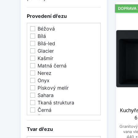
DOPRAVA
Provedení dřezu
Béžová
Bílá
Bílá-led
Glacier
Kašmír
Matná černá
Nerez
Onyx
Pískový melír
Sahara
Tkaná struktura
Černá
Kuchyňs
Šedá
6
Šedá břidlice
Granitový
Tvar dřezu
Šedý kámen
vana vl
440 x