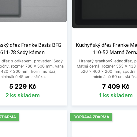
ský dřez Franke Basis BFG
Kuchyňský dřez Franke M
611-78 Šedý kámen
110-52 Matná čern
ý dřez s odkapem, provedení Šedý
Hranatý granitový jednodřez, 
točný, rozměr 780 x 500 mm, vana
Matná černá, rozměr 553 x 433
 420 x 200 mm, horní montáž,
520 x 400 x 200 mm, spodní 
minimálně 45 cm skříňka.
minimálně 60 cm skříňk
Cena
Cena
5 229 Kč
7 409 Kč
2 ks skladem
1 ks skladem
 ZDARMA
DOPRAVA ZDARMA