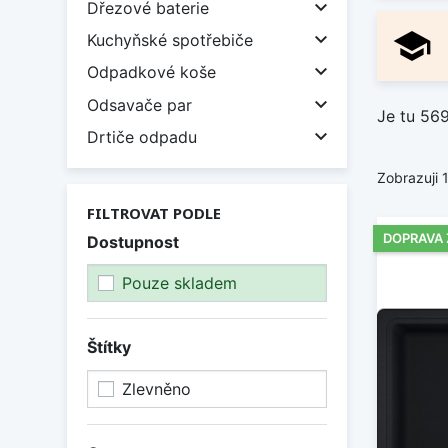

Dřezové baterie
school

Kuchyňské spotřebiče

Odpadkové koše

Odsavače par
Je tu 56

Drtiče odpadu
Zobrazuji 
FILTROVAT PODLE
DOPRAVA
Dostupnost
Pouze skladem
Štítky
Zlevněno