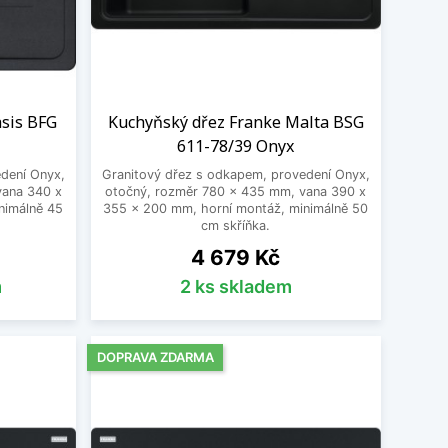
asis BFG
Kuchyňský dřez Franke Malta BSG
611-78/39 Onyx
dení Onyx,
Granitový dřez s odkapem, provedení Onyx,
vana 340 x
otočný, rozměr 780 x 435 mm, vana 390 x
nimálně 45
355 x 200 mm, horní montáž, minimálně 50
cm skříňka.
Cena
4 679 Kč
m
2 ks skladem
DOPRAVA ZDARMA