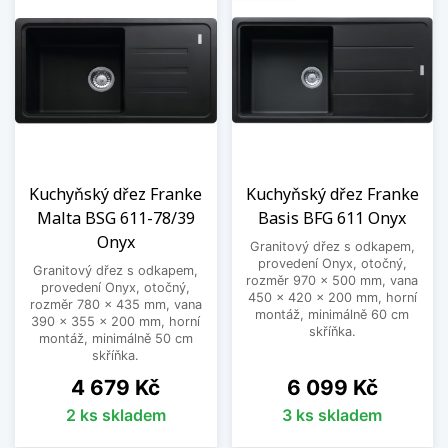
Kuchyňský dřez Franke
Kuchyňský dřez Franke
Malta BSG 611-78/39
Basis BFG 611 Onyx
Onyx
Granitový dřez s odkapem,
provedení Onyx, otočný,
Granitový dřez s odkapem,
rozměr 970 x 500 mm, vana
provedení Onyx, otočný,
450 x 420 x 200 mm, horní
rozměr 780 x 435 mm, vana
montáž, minimálně 60 cm
390 x 355 x 200 mm, horní
skříňka.
montáž, minimálně 50 cm
skříňka.
Cena
Cena
4 679 Kč
6 099 Kč
2 ks skladem
3 ks skladem