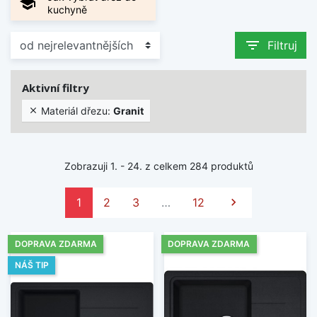
school
kuchyně
filter_list
Filtruj
Aktivní filtry
Materiál dřezu:
Granit

Zobrazuji 1. - 24. z celkem 284 produktů
Další
1
2
3
…
12

DOPRAVA ZDARMA
DOPRAVA ZDARMA
NÁŠ TIP