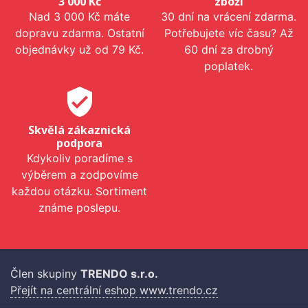
3 000 Kč
zboží
Nad 3 000 Kč máte
30 dní na vrácení zdarma.
dopravu zdarma. Ostatní
Potřebujete víc času? Až
objednávky už od 79 Kč.
60 dní za drobný
poplatek.
verified_user
Skvělá zákaznická
podpora
Kdykoliv poradíme s
výběrem a zodpovíme
každou otázku. Sortiment
známe poslepu.
Člen skupiny
TRENDO s.r.o.
Přejít na centrální eshop www.trendo.cz