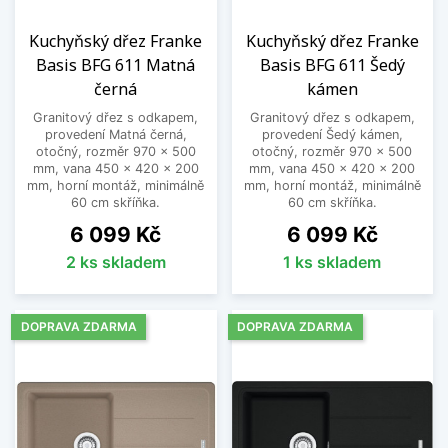
Kuchyňský dřez Franke
Kuchyňský dřez Franke
Basis BFG 611 Matná
Basis BFG 611 Šedý
černá
kámen
Granitový dřez s odkapem,
Granitový dřez s odkapem,
provedení Matná černá,
provedení Šedý kámen,
otočný, rozměr 970 x 500
otočný, rozměr 970 x 500
mm, vana 450 x 420 x 200
mm, vana 450 x 420 x 200
mm, horní montáž, minimálně
mm, horní montáž, minimálně
60 cm skříňka.
60 cm skříňka.
Cena
Cena
6 099 Kč
6 099 Kč
2 ks skladem
1 ks skladem
DOPRAVA ZDARMA
DOPRAVA ZDARMA