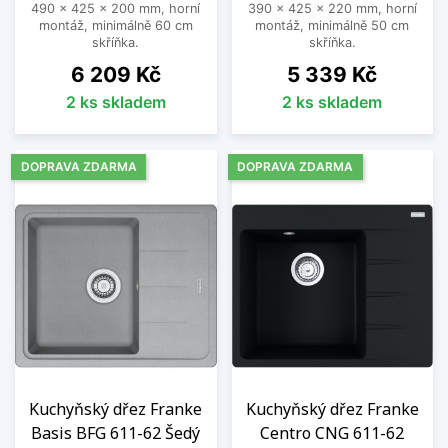
490 x 425 x 200 mm, horní
390 x 425 x 220 mm, horní
montáž, minimálně 60 cm
montáž, minimálně 50 cm
skříňka.
skříňka.
Cena
Cena
6 209 Kč
5 339 Kč
2 ks skladem
2 ks skladem
DOPRAVA ZDARMA
DOPRAVA ZDARMA
Kuchyňský dřez Franke
Kuchyňský dřez Franke
Basis BFG 611-62 Šedý
Centro CNG 611-62