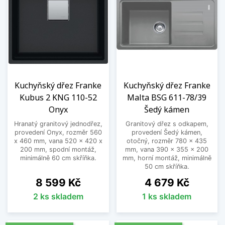
Kuchyňský dřez Franke
Kuchyňský dřez Franke
Kubus 2 KNG 110-52
Malta BSG 611-78/39
Onyx
Šedý kámen
Hranatý granitový jednodřez,
Granitový dřez s odkapem,
provedení Onyx, rozměr 560
provedení Šedý kámen,
x 460 mm, vana 520 x 420 x
otočný, rozměr 780 x 435
200 mm, spodní montáž,
mm, vana 390 x 355 x 200
minimálně 60 cm skříňka.
mm, horní montáž, minimálně
50 cm skříňka.
Cena
Cena
8 599 Kč
4 679 Kč
2 ks skladem
1 ks skladem