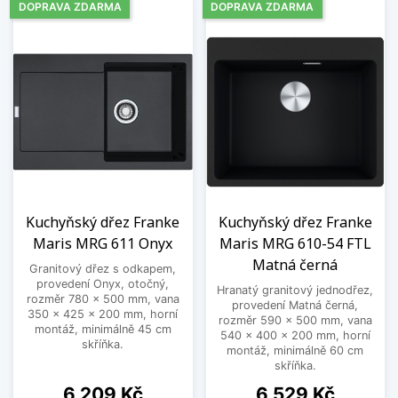
DOPRAVA ZDARMA
DOPRAVA ZDARMA
Kuchyňský dřez Franke
Kuchyňský dřez Franke
Maris MRG 611 Onyx
Maris MRG 610-54 FTL
Matná černá
Granitový dřez s odkapem,
provedení Onyx, otočný,
Hranatý granitový jednodřez,
rozměr 780 x 500 mm, vana
provedení Matná černá,
350 x 425 x 200 mm, horní
rozměr 590 x 500 mm, vana
montáž, minimálně 45 cm
540 x 400 x 200 mm, horní
skříňka.
montáž, minimálně 60 cm
skříňka.
Cena
Cena
6 209 Kč
6 529 Kč