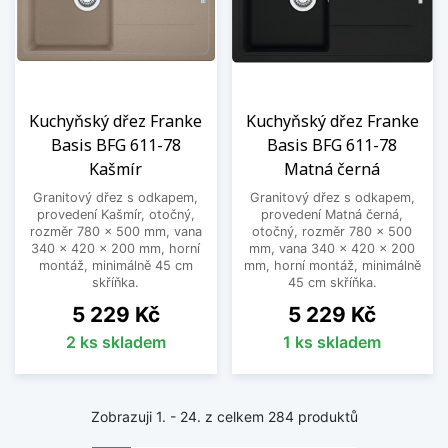
Kuchyňský dřez Franke
Kuchyňský dřez Franke
Basis BFG 611-78
Basis BFG 611-78
Kašmír
Matná černá
Granitový dřez s odkapem,
Granitový dřez s odkapem,
provedení Kašmír, otočný,
provedení Matná černá,
rozměr 780 x 500 mm, vana
otočný, rozměr 780 x 500
340 x 420 x 200 mm, horní
mm, vana 340 x 420 x 200
montáž, minimálně 45 cm
mm, horní montáž, minimálně
skříňka.
45 cm skříňka.
Cena
Cena
5 229 Kč
5 229 Kč
2 ks skladem
1 ks skladem
Zobrazuji 1. - 24. z celkem 284 produktů