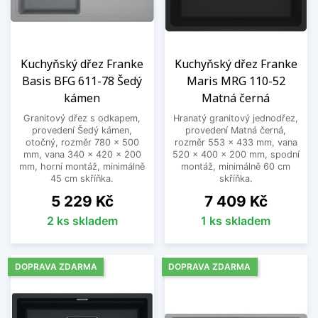
Kuchyňský dřez Franke
Kuchyňský dřez Franke
Basis BFG 611-78 Šedý
Maris MRG 110-52
kámen
Matná černá
Granitový dřez s odkapem,
Hranatý granitový jednodřez,
provedení Šedý kámen,
provedení Matná černá,
otočný, rozměr 780 x 500
rozměr 553 x 433 mm, vana
mm, vana 340 x 420 x 200
520 x 400 x 200 mm, spodní
mm, horní montáž, minimálně
montáž, minimálně 60 cm
45 cm skříňka.
skříňka.
Cena
Cena
5 229 Kč
7 409 Kč
2 ks skladem
1 ks skladem
DOPRAVA ZDARMA
DOPRAVA ZDARMA