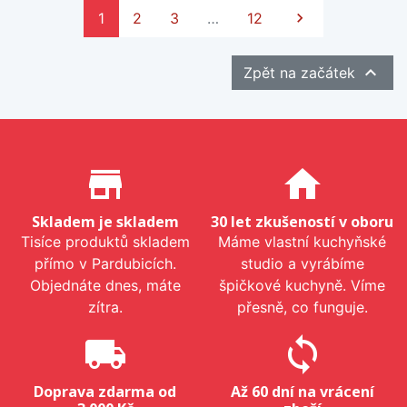
Další
1
2
3
…
12


Zpět na začátek
Proč nakupovat u nás?
store_mall_directory
home
Skladem je skladem
30 let zkušeností v oboru
Tisíce produktů skladem
Máme vlastní kuchyňské
přímo v Pardubicích.
studio a vyrábíme
Objednáte dnes, máte
špičkové kuchyně. Víme
zítra.
přesně, co funguje.
local_shipping
sync
Doprava zdarma od
Až 60 dní na vrácení