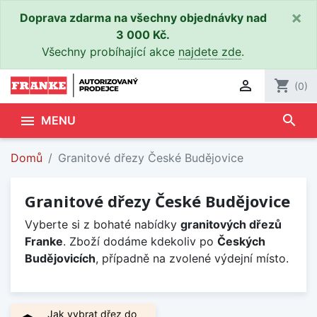
×
Doprava zdarma na všechny objednávky nad
3 000 Kč.
Všechny probíhající akce
najdete zde
.

shopping_cart
(0)
search

MENU
Domů
Granitové dřezy České Budějovice
Granitové dřezy České Budějovice
Vyberte si z bohaté nabídky
granitových dřezů
Franke
. Zboží dodáme kdekoliv po
Českých
Budějovicích
, případně na zvolené výdejní místo.
Jak vybrat dřez do