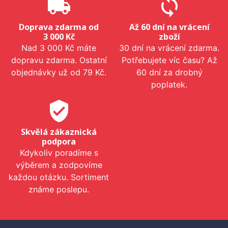
local_shipping
sync
Doprava zdarma od
Až 60 dní na vrácení
3 000 Kč
zboží
Nad 3 000 Kč máte
30 dní na vrácení zdarma.
dopravu zdarma. Ostatní
Potřebujete víc času? Až
objednávky už od 79 Kč.
60 dní za drobný
poplatek.
verified_user
Skvělá zákaznická
podpora
Kdykoliv poradíme s
výběrem a zodpovíme
každou otázku. Sortiment
známe poslepu.