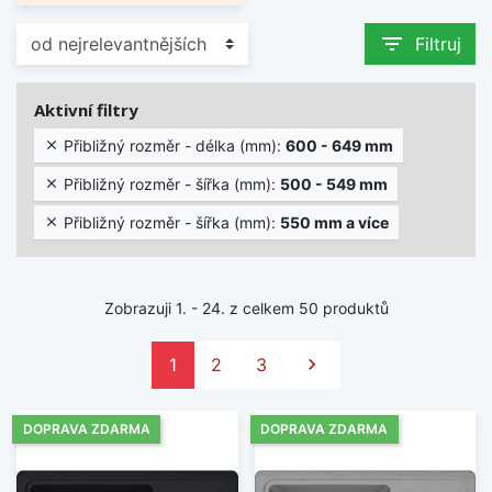
filter_list
Filtruj
Aktivní filtry
Přibližný rozměr - délka (mm):
600 - 649 mm

Přibližný rozměr - šířka (mm):
500 - 549 mm

Přibližný rozměr - šířka (mm):
550 mm a více

Zobrazuji 1. - 24. z celkem 50 produktů
Další
1
2
3

DOPRAVA ZDARMA
DOPRAVA ZDARMA