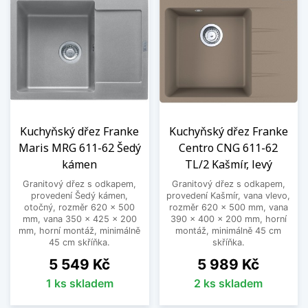
Kuchyňský dřez Franke
Kuchyňský dřez Franke
Maris MRG 611-62 Šedý
Centro CNG 611-62
kámen
TL/2 Kašmír, levý
Granitový dřez s odkapem,
Granitový dřez s odkapem,
provedení Šedý kámen,
provedení Kašmír, vana vlevo,
otočný, rozměr 620 x 500
rozměr 620 x 500 mm, vana
mm, vana 350 x 425 x 200
390 x 400 x 200 mm, horní
mm, horní montáž, minimálně
montáž, minimálně 45 cm
45 cm skříňka.
skříňka.
Cena
Cena
5 549 Kč
5 989 Kč
1 ks skladem
2 ks skladem