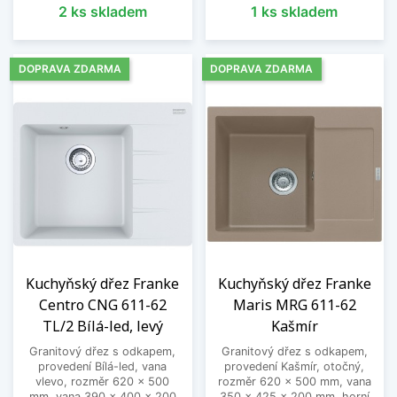
2 ks skladem
1 ks skladem
DOPRAVA ZDARMA
DOPRAVA ZDARMA
Kuchyňský dřez Franke
Kuchyňský dřez Franke
Centro CNG 611-62
Maris MRG 611-62
TL/2 Bílá-led, levý
Kašmír
Granitový dřez s odkapem,
Granitový dřez s odkapem,
provedení Bílá-led, vana
provedení Kašmír, otočný,
vlevo, rozměr 620 x 500
rozměr 620 x 500 mm, vana
mm, vana 390 x 400 x 200
350 x 425 x 200 mm, horní