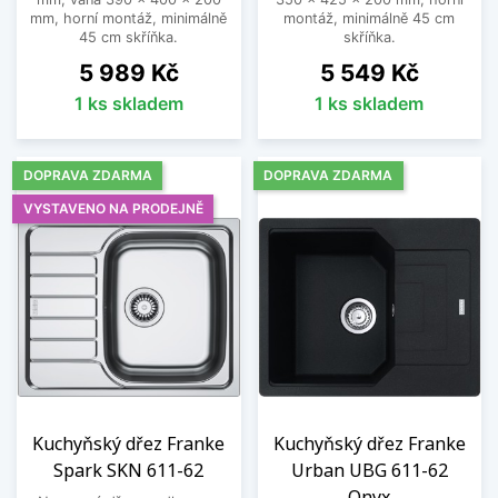
mm, horní montáž, minimálně
montáž, minimálně 45 cm
45 cm skříňka.
skříňka.
Cena
Cena
5 989 Kč
5 549 Kč
1 ks skladem
1 ks skladem
DOPRAVA ZDARMA
DOPRAVA ZDARMA
VYSTAVENO NA PRODEJNĚ
Kuchyňský dřez Franke
Kuchyňský dřez Franke
Spark SKN 611-62
Urban UBG 611-62
Onyx