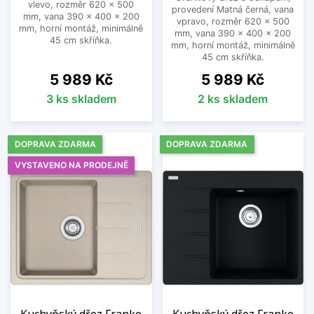
vlevo, rozměr 620 x 500
provedení Matná černá, vana
mm, vana 390 x 400 x 200
vpravo, rozměr 620 x 500
mm, horní montáž, minimálně
mm, vana 390 x 400 x 200
45 cm skříňka.
mm, horní montáž, minimálně
45 cm skříňka.
Cena
Cena
5 989 Kč
5 989 Kč
3 ks skladem
2 ks skladem
DOPRAVA ZDARMA
DOPRAVA ZDARMA
VYSTAVENO NA PRODEJNĚ