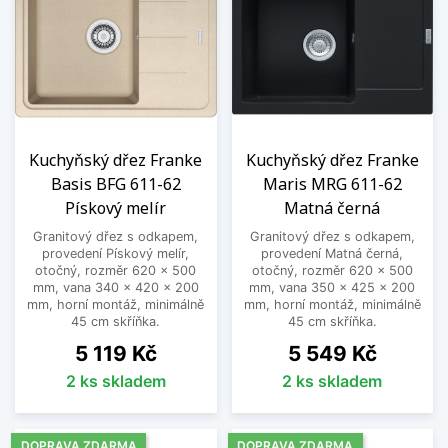
Kuchyňský dřez Franke
Kuchyňský dřez Franke
Basis BFG 611-62
Maris MRG 611-62
Pískový melír
Matná černá
Granitový dřez s odkapem,
Granitový dřez s odkapem,
provedení Pískový melír,
provedení Matná černá,
otočný, rozměr 620 x 500
otočný, rozměr 620 x 500
mm, vana 340 x 420 x 200
mm, vana 350 x 425 x 200
mm, horní montáž, minimálně
mm, horní montáž, minimálně
45 cm skříňka.
45 cm skříňka.
Cena
Cena
5 119 Kč
5 549 Kč
2 ks skladem
2 ks skladem
DOPRAVA ZDARMA
DOPRAVA ZDARMA