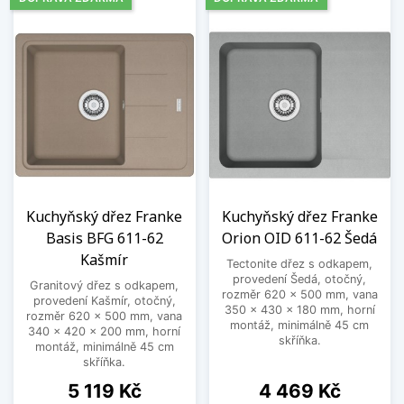
Kuchyňský dřez Franke
Kuchyňský dřez Franke
Basis BFG 611-62
Orion OID 611-62 Šedá
Kašmír
Tectonite dřez s odkapem,
provedení Šedá, otočný,
Granitový dřez s odkapem,
rozměr 620 x 500 mm, vana
provedení Kašmír, otočný,
350 x 430 x 180 mm, horní
rozměr 620 x 500 mm, vana
montáž, minimálně 45 cm
340 x 420 x 200 mm, horní
skříňka.
montáž, minimálně 45 cm
skříňka.
Cena
Cena
5 119 Kč
4 469 Kč