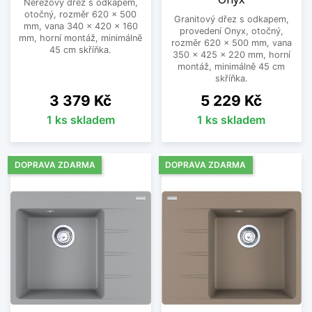
Nerezový dřez s odkapem,
otočný, rozměr 620 x 500
Granitový dřez s odkapem,
mm, vana 340 x 420 x 160
provedení Onyx, otočný,
mm, horní montáž, minimálně
rozměr 620 x 500 mm, vana
45 cm skříňka.
350 x 425 x 220 mm, horní
montáž, minimálně 45 cm
skříňka.
Cena
Cena
3 379 Kč
5 229 Kč
1 ks skladem
1 ks skladem
DOPRAVA ZDARMA
DOPRAVA ZDARMA