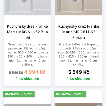
Kuchyňský dřez Franke
Kuchyňský dřez Franke
Maris MRG 611-62 Bílá
Maris MRG 611-62
led
Sahara
Granitový dřez s odkapem,
Granitový dřez s odkapem,
provedení Bílá led, otočný,
provedení Sahara, otočný,
rozměr 620 x 500 mm, vana
rozměr 620 x 500 mm, vana
350 x 425 x 200 mm, horní
350 x 425 x 200 mm, horní
montáž, minimálně 45 cm
montáž, minimálně 45 cm
skříňka.
skříňka.
Běžná cena
Cena
Cena
4 994 Kč
5 549 Kč
5 549 Kč
1 ks skladem
1 ks skladem
DOPRAVA ZDARMA
DOPRAVA ZDARMA