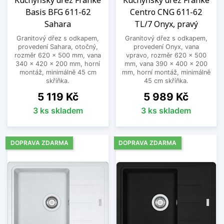
Kuchyňský dřez Franke
Kuchyňský dřez Franke
Basis BFG 611-62
Centro CNG 611-62
Sahara
TL/7 Onyx, pravý
Granitový dřez s odkapem,
Granitový dřez s odkapem,
provedení Sahara, otočný,
provedení Onyx, vana
rozměr 620 x 500 mm, vana
vpravo, rozměr 620 x 500
340 x 420 x 200 mm, horní
mm, vana 390 x 400 x 200
montáž, minimálně 45 cm
mm, horní montáž, minimálně
skříňka.
45 cm skříňka.
Cena
Cena
5 119 Kč
5 989 Kč
3 ks skladem
3 ks skladem
DOPRAVA ZDARMA
DOPRAVA ZDARMA