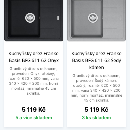
Kuchyňský dřez Franke
Kuchyňský dřez Franke
Basis BFG 611-62 Onyx
Basis BFG 611-62 Šedý
kámen
Granitový dřez s odkapem,
provedení Onyx, otočný,
Granitový dřez s odkapem,
rozměr 620 x 500 mm, vana
provedení Šedý kámen,
340 x 420 x 200 mm, horní
otočný, rozměr 620 x 500
montáž, minimálně 45 cm
mm, vana 340 x 420 x 200
skříňka.
mm, horní montáž, minimálně
45 cm skříňka.
Cena
Cena
5 119 Kč
5 119 Kč
5 a více skladem
3 ks skladem