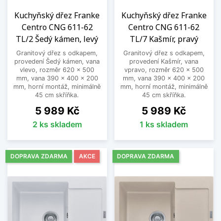
Kuchyňský dřez Franke
Kuchyňský dřez Franke
Centro CNG 611-62
Centro CNG 611-62
TL/2 Šedý kámen, levý
TL/7 Kašmír, pravý
Granitový dřez s odkapem,
Granitový dřez s odkapem,
provedení Šedý kámen, vana
provedení Kašmír, vana
vlevo, rozměr 620 x 500
vpravo, rozměr 620 x 500
mm, vana 390 x 400 x 200
mm, vana 390 x 400 x 200
mm, horní montáž, minimálně
mm, horní montáž, minimálně
45 cm skříňka.
45 cm skříňka.
Cena
Cena
5 989 Kč
5 989 Kč
2 ks skladem
1 ks skladem
DOPRAVA ZDARMA
AKCE
DOPRAVA ZDARMA