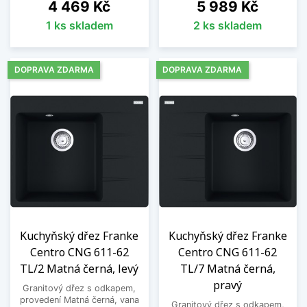
Cena
Cena
4 469 Kč
5 989 Kč
1 ks skladem
2 ks skladem
DOPRAVA ZDARMA
DOPRAVA ZDARMA
Kuchyňský dřez Franke
Kuchyňský dřez Franke
Centro CNG 611-62
Centro CNG 611-62
TL/2 Matná černá, levý
TL/7 Matná černá,
pravý
Granitový dřez s odkapem,
provedení Matná černá, vana
Granitový dřez s odkapem,