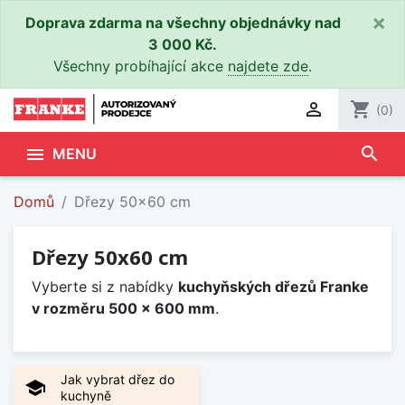
×
Doprava zdarma na všechny objednávky nad
3 000 Kč.
Všechny probíhající akce
najdete zde
.

shopping_cart
(0)
search

MENU
Domů
Dřezy 50x60 cm
Dřezy 50x60 cm
Vyberte si z nabídky
kuchyňských dřezů Franke
v rozměru 500 x 600 mm
.
Jak vybrat dřez do
school
kuchyně