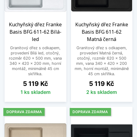
Kuchyňský dřez Franke
Kuchyňský dřez Franke
Basis BFG 611-62 Bílá-
Basis BFG 611-62
led
Matná černá
Granitový dřez s odkapem,
Granitový dřez s odkapem,
provedení Bílá led, otočný,
provedení Matná černá,
rozměr 620 x 500 mm, vana
otočný, rozměr 620 x 500
340 x 420 x 200 mm, horní
mm, vana 340 x 420 x 200
montáž, minimálně 45 cm
mm, horní montáž, minimálně
skříňka.
45 cm skříňka.
Cena
Cena
5 119 Kč
5 119 Kč
1 ks skladem
2 ks skladem
DOPRAVA ZDARMA
DOPRAVA ZDARMA