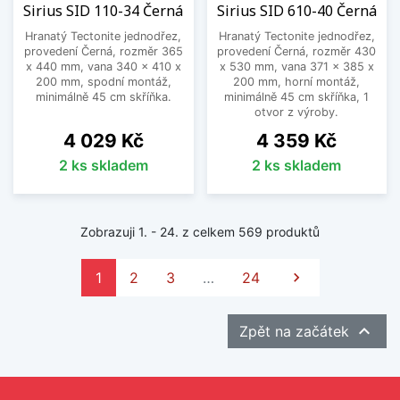
Sirius SID 110-34 Černá
Sirius SID 610-40 Černá
Hranatý Tectonite jednodřez,
Hranatý Tectonite jednodřez,
provedení Černá, rozměr 365
provedení Černá, rozměr 430
x 440 mm, vana 340 x 410 x
x 530 mm, vana 371 x 385 x
200 mm, spodní montáž,
200 mm, horní montáž,
minimálně 45 cm skříňka.
minimálně 45 cm skříňka, 1
otvor z výroby.
Cena
Cena
4 029 Kč
4 359 Kč
2 ks skladem
2 ks skladem
Zobrazuji 1. - 24. z celkem 569 produktů
Další
1
2
3
…
24


Zpět na začátek