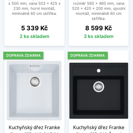
x 500 mm, vana 503 x 425 x
rozměr 560 x 460 mm, vana
230 mm, horní montáž,
520 x 420 x 200 mm, spodní
minimálně 60 cm skříňka.
montáž, minimálně 60 cm
skříňka.
Cena
Cena
5 339 Kč
8 599 Kč
2 ks skladem
3 ks skladem
DOPRAVA ZDARMA
DOPRAVA ZDARMA
Kuchyňský dřez Franke
Kuchyňský dřez Franke