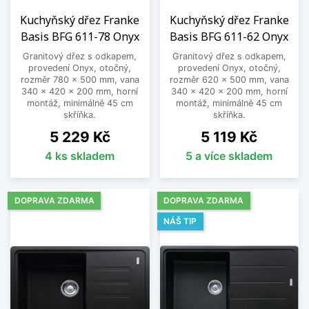
Kuchyňský dřez Franke
Kuchyňský dřez Franke
Basis BFG 611-78 Onyx
Basis BFG 611-62 Onyx
Granitový dřez s odkapem,
Granitový dřez s odkapem,
provedení Onyx, otočný,
provedení Onyx, otočný,
rozměr 780 x 500 mm, vana
rozměr 620 x 500 mm, vana
340 x 420 x 200 mm, horní
340 x 420 x 200 mm, horní
montáž, minimálně 45 cm
montáž, minimálně 45 cm
skříňka.
skříňka.
Cena
Cena
5 229 Kč
5 119 Kč
4 ks skladem
5 a více skladem
DOPRAVA ZDARMA
DOPRAVA ZDARMA
NÁŠ TIP