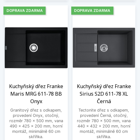
DOPRAVA ZDARMA
DOPRAVA ZDARMA
Kuchyňský dřez Franke
Kuchyňský dřez Franke
Maris MRG 611-78 BB
Sirius S2D 611-78 XL
Onyx
Černá
Granitový dřez s odkapem,
Tectonite dřez s odkapem,
provedení Onyx, otočný,
provedení Černá, otočný,
rozměr 780 x 500 mm, vana
rozměr 780 x 500 mm, vana
490 x 425 x 200 mm, horní
440 x 432 x 200 mm, horní
montáž, minimálně 60 cm
montáž, minimálně 60 cm
skříňka.
skříňka.