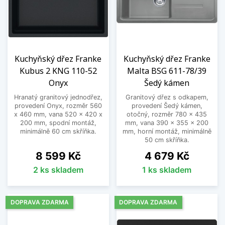
Kuchyňský dřez Franke
Kuchyňský dřez Franke
Kubus 2 KNG 110-52
Malta BSG 611-78/39
Onyx
Šedý kámen
Hranatý granitový jednodřez,
Granitový dřez s odkapem,
provedení Onyx, rozměr 560
provedení Šedý kámen,
x 460 mm, vana 520 x 420 x
otočný, rozměr 780 x 435
200 mm, spodní montáž,
mm, vana 390 x 355 x 200
minimálně 60 cm skříňka.
mm, horní montáž, minimálně
50 cm skříňka.
Cena
Cena
8 599 Kč
4 679 Kč
2 ks skladem
1 ks skladem
DOPRAVA ZDARMA
DOPRAVA ZDARMA