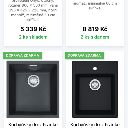
provedení Onyx, otočný,
montáž, minimálně 60 cm
rozměr 860 x 500 mm, vana
skříňka.
390 x 425 x 220 mm, horní
montáž, minimálně 50 cm
skříňka.
Cena
Cena
5 339 Kč
8 819 Kč
2 ks skladem
2 ks skladem
DOPRAVA ZDARMA
DOPRAVA ZDARMA
Kuchyňský dřez Franke
Kuchyňský dřez Franke