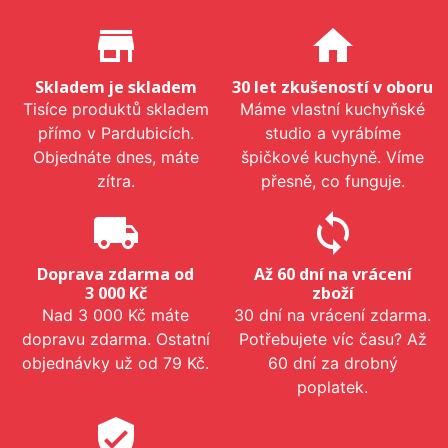
Proč nakupovat u nás?
store_mall_directory
home
Skladem je skladem
30 let zkušeností v oboru
Tisíce produktů skladem
Máme vlastní kuchyňské
přímo v Pardubicích.
studio a vyrábíme
Objednáte dnes, máte
špičkové kuchyně. Víme
zítra.
přesně, co funguje.
local_shipping
sync
Doprava zdarma od
Až 60 dní na vrácení
3 000 Kč
zboží
Nad 3 000 Kč máte
30 dní na vrácení zdarma.
dopravu zdarma. Ostatní
Potřebujete víc času? Až
objednávky už od 79 Kč.
60 dní za drobný
poplatek.
verified_user