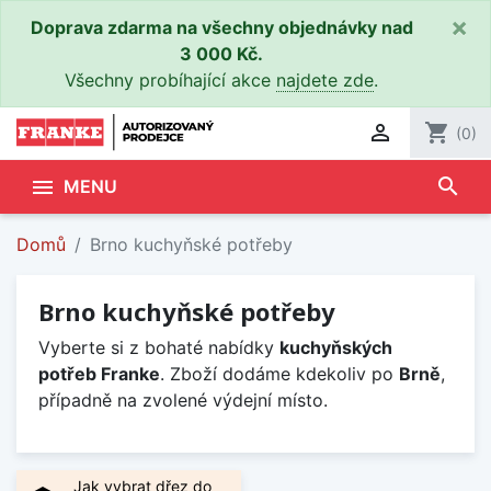
×
Doprava zdarma na všechny objednávky nad
3 000 Kč.
Všechny probíhající akce
najdete zde
.

shopping_cart
(0)
search

MENU
Domů
Brno kuchyňské potřeby
Brno kuchyňské potřeby
Vyberte si z bohaté nabídky
kuchyňských
potřeb Franke
. Zboží dodáme kdekoliv po
Brně
,
případně na zvolené výdejní místo.
Jak vybrat dřez do