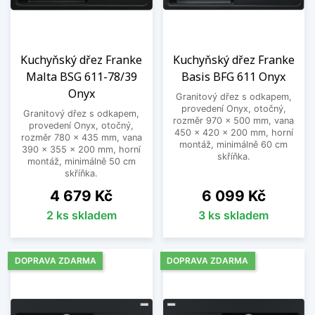
Kuchyňský dřez Franke
Kuchyňský dřez Franke
Malta BSG 611-78/39
Basis BFG 611 Onyx
Onyx
Granitový dřez s odkapem,
provedení Onyx, otočný,
Granitový dřez s odkapem,
rozměr 970 x 500 mm, vana
provedení Onyx, otočný,
450 x 420 x 200 mm, horní
rozměr 780 x 435 mm, vana
montáž, minimálně 60 cm
390 x 355 x 200 mm, horní
skříňka.
montáž, minimálně 50 cm
skříňka.
Cena
Cena
4 679 Kč
6 099 Kč
2 ks skladem
3 ks skladem
DOPRAVA ZDARMA
DOPRAVA ZDARMA