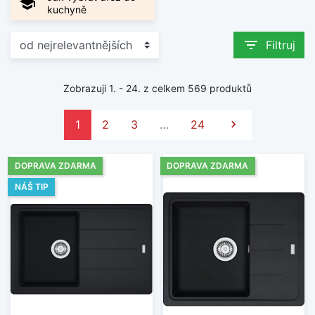
school
kuchyně
filter_list
Filtruj
Zobrazuji 1. - 24. z celkem 569 produktů
Další
1
2
3
…
24

DOPRAVA ZDARMA
DOPRAVA ZDARMA
NÁŠ TIP