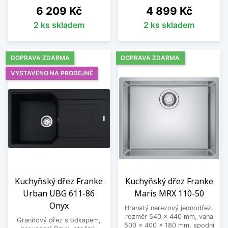
Cena
Cena
6 209 Kč
4 899 Kč
2 ks skladem
2 ks skladem
DOPRAVA ZDARMA
DOPRAVA ZDARMA
VYSTAVENO NA PRODEJNĚ
Kuchyňský dřez Franke
Kuchyňský dřez Franke
Urban UBG 611-86
Maris MRX 110-50
Onyx
Hranatý nerezový jednodřez,
rozměr 540 x 440 mm, vana
Granitový dřez s odkapem,
500 x 400 x 180 mm, spodní