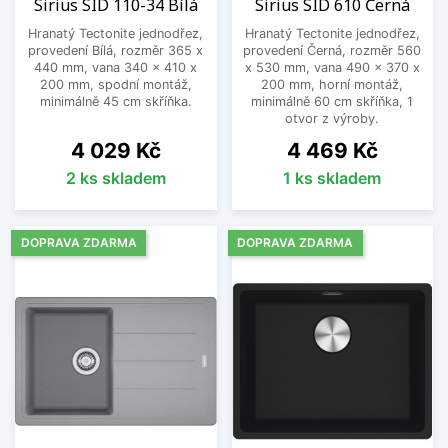
Sirius SID 110-34 Bílá
Sirius SID 610 Černá
Hranatý Tectonite jednodřez,
Hranatý Tectonite jednodřez,
provedení Bílá, rozměr 365 x
provedení Černá, rozměr 560
440 mm, vana 340 x 410 x
x 530 mm, vana 490 x 370 x
200 mm, spodní montáž,
200 mm, horní montáž,
minimálně 45 cm skříňka.
minimálně 60 cm skříňka, 1
otvor z výroby.
Cena
Cena
4 029 Kč
4 469 Kč
2 ks skladem
1 ks skladem
DOPRAVA ZDARMA
DOPRAVA ZDARMA