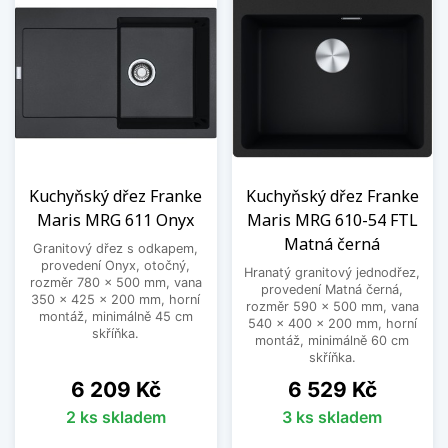
Kuchyňský dřez Franke
Kuchyňský dřez Franke
Maris MRG 611 Onyx
Maris MRG 610-54 FTL
Matná černá
Granitový dřez s odkapem,
provedení Onyx, otočný,
Hranatý granitový jednodřez,
rozměr 780 x 500 mm, vana
provedení Matná černá,
350 x 425 x 200 mm, horní
rozměr 590 x 500 mm, vana
montáž, minimálně 45 cm
540 x 400 x 200 mm, horní
skříňka.
montáž, minimálně 60 cm
skříňka.
Cena
Cena
6 209 Kč
6 529 Kč
2 ks skladem
3 ks skladem