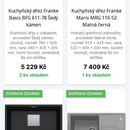
Kuchyňský dřez Franke
Kuchyňský dřez Franke
Basis BFG 611-78 Šedý
Maris MRG 110-52
kámen
Matná černá
Granitový dřez s odkapem,
Hranatý granitový jednodřez,
provedení Šedý kámen,
provedení Matná černá,
otočný, rozměr 780 x 500
rozměr 553 x 433 mm, vana
mm, vana 340 x 420 x 200
520 x 400 x 200 mm, spodní
mm, horní montáž, minimálně
montáž, minimálně 60 cm
45 cm skříňka.
skříňka.
Cena
Cena
5 229 Kč
7 409 Kč
2 ks skladem
1 ks skladem
DOPRAVA ZDARMA
DOPRAVA ZDARMA