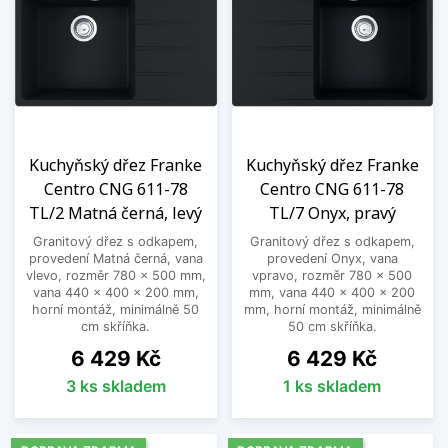
Kuchyňský dřez Franke
Kuchyňský dřez Franke
Centro CNG 611-78
Centro CNG 611-78
TL/2 Matná černá, levý
TL/7 Onyx, pravý
Granitový dřez s odkapem,
Granitový dřez s odkapem,
provedení Matná černá, vana
provedení Onyx, vana
vlevo, rozměr 780 x 500 mm,
vpravo, rozměr 780 x 500
vana 440 x 400 x 200 mm,
mm, vana 440 x 400 x 200
horní montáž, minimálně 50
mm, horní montáž, minimálně
cm skříňka.
50 cm skříňka.
Cena
Cena
6 429 Kč
6 429 Kč
3 ks skladem
1 ks skladem